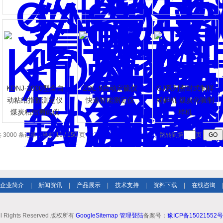
KDNJ-2000型全自
ZDL-9自动定硫仪
GJ系列密封式制样
动粘结指数测定仪
快速智能测定仪
粉碎机 煤炭化验制
煤炭粘结测试仪
样机
 3000 条记录，当前 11 / 150 页
首页
上一页
下一页
末页
跳转到第
页
企业简介
|
新闻资讯
|
产品展示
|
技术支持
|
资料下载
|
在线咨询
ll Rights Reserved 版权所有
GoogleSitemap
管理登陆
备案号：
豫ICP备15021552号