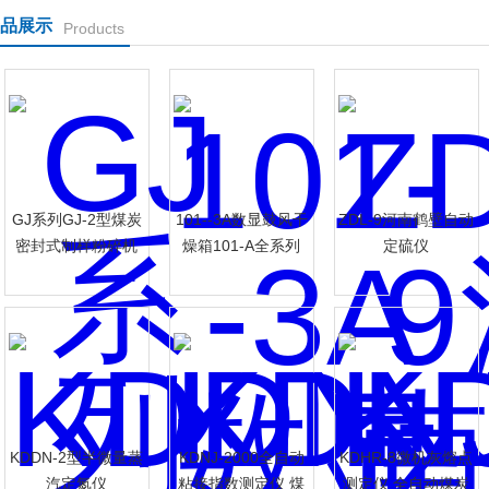
品展示
Products
GJ系列GJ-2型煤炭
101--3A数显鼓风干
ZDL-9河南鹤壁自动
密封式制样粉碎机
燥箱101-A全系列
定硫仪
KDDN-2型半微量蒸
KDNJ-2000全自动
KDHR-8微机灰熔点
汽定氮仪
粘接指数测定仪 煤
测定仪 全自动煤炭