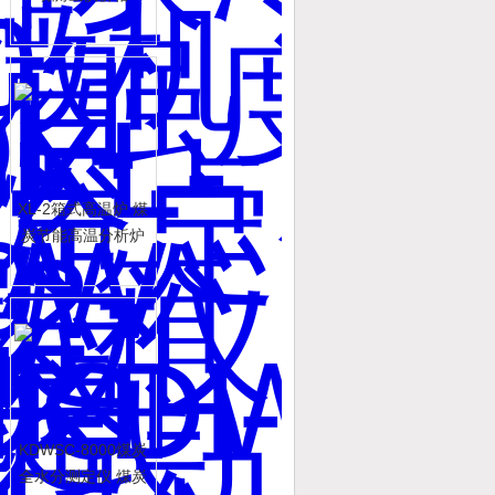
XL-2箱式高温炉 煤
炭节能高温分析炉
KDWSC-8000煤炭
全水分测定仪 煤炭