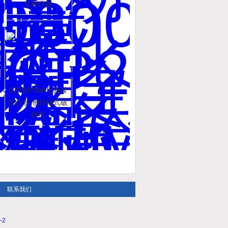
分析仪器
CP250*360化验煤
的仪器 密封锤式破
碎机
|
联系我们
-2