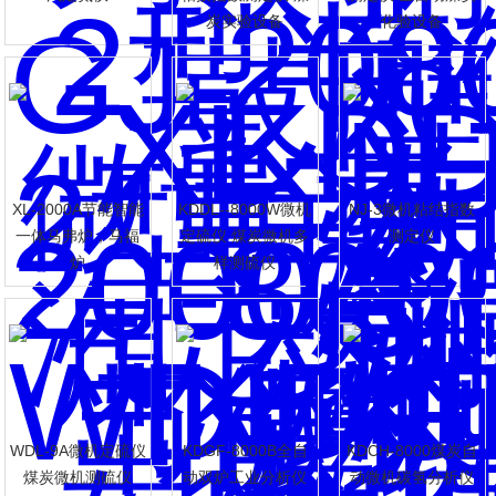
炭实验设备
化验设备
XL-2000A节能智能
KDDL--8000W微机
NJ-3微机粘结指数
一体马弗炉，马福
定硫仪 煤炭微机多
测定仪
炉
样测硫仪
WDL-9A微机定硫仪
KDGF-8000B全自
KDCH-8000煤炭自
煤炭微机测硫仪
动双炉工业分析仪
动微机碳氢分析仪