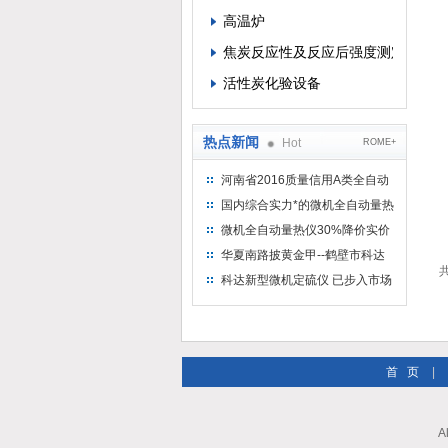
高温炉
焦炭反应性及反应后强度测定仪
活性炭化验设备
热点新闻
Hot
ROME+
河南省2016质量信用A类全自动
量热仪
国内综合实力*的微机全自动量热
仪制造企业
微机全自动量热仪30%降价实价
出售
华夏南路披黄金甲--鹤壁市科达
共
仪器仪表有限公司
科达新型微机定硫仪 已步入市场
首 页
|
A