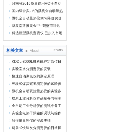
河南省2016质量信用A类全自动
量热仪
国内综合实力*的微机全自动量热
仪制造企业
微机全自动量热仪30%降价实价
出售
华夏南路披黄金甲--鹤壁市科达
仪器仪表有限公司
科达新型微机定硫仪 已步入市场
相关文章
About
ROME+
KDDL-8000L微机触控定硫仪日
常维护说明
实验室水分测定仪的安装
快速自动测氢仪的测定原理
三段式煤炭碳氢测定仪的试验步
骤
微机全自动双控量热仪的实验步
骤
煤炭工业分析仪样品制备与检测
要求
全自动工业分析仪的测试准备工
作
实验室电热干燥箱的调试与操作
触摸屏量热仪的安装步骤
链条式快速灰分测定仪的日常操