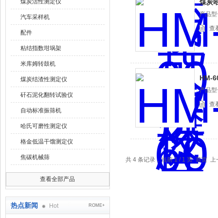
煤炭活性测定仪
煤炭
产品型
汽车采样机
查
配件
粘结指数坩埚架
米库姆转鼓机
HM-
煤炭结渣性测定仪
产品型
矸石泥化翻转试验仪
查
自动标准振筛机
哈氏可磨性测定仪
格金低温干馏测定仪
焦碳机械筛
共 4 条记录，当前 1 / 1 页 首
查看全部产品
热点新闻
Hot
ROME+