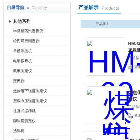
产品展示
目录导航
Directory
Products
鹤壁市科达仪器仪表有限公司
其他系列
产品图片
半微量蒸汽定氮仪
哈氏可磨测定仪
HM-
系数
单槽浮选机
产品型
电动振筛机
查
氟氯测定仪
定氮仪
焦炭落下强度测定仪
煤焦化
定仪
型煤冷压强度测定仪
产品型
往复式振筛机
查
膨胀度测定仪
选浮机