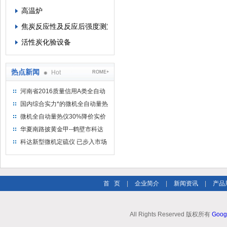
高温炉
焦炭反应性及反应后强度测定仪
活性炭化验设备
热点新闻
Hot
ROME+
河南省2016质量信用A类全自动
量热仪
国内综合实力*的微机全自动量热
仪制造企业
微机全自动量热仪30%降价实价
出售
华夏南路披黄金甲--鹤壁市科达
仪器仪表有限公司
科达新型微机定硫仪 已步入市场
首 页
|
企业简介
|
新闻资讯
|
产品
All Rights Reserved 版权所有
Goog