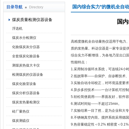
国内综合实力*的微机全自
目录导航
Directory
鹤壁市科达仪器仪表有限公司
煤炭质量检测仪器设备
国内
浮选机
煤炭水分检测仪
高精度微机全自动量热仪适用于电力
化验煤炭灰分仪器
质的发热量。科达仪器是一家专业提
综合实力不断增强，为各地乃至出口
全套煤炭化验设备
性能特点：
测煤炭热值大卡仪
1.采用制冷循环水系统，可连续24
检测煤炭的仪器设备
2.低故障率——自保护、自诊断技术
3.实验自动冷却校正，对环境温度要
煤炭化验室设备
4.异步多控技术——一台计算机可控
煤炭分析仪器设备
5.轻松简便易用——界面友好，软件
煤炭发热量检测仪
6.测试时间短——不超过15min。
7.实验结果一目了然，是为企业和大
砖厂量热仪
8.不锈钢真空内筒。搅拌系统采用德国*电机
煤炭测硫仪
9.热容量稳定性＜0.2% 精密度＜0.1%