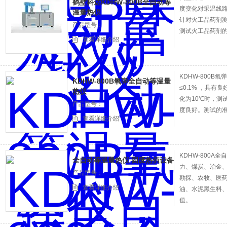
鹤壁科达KDHW-800B全自动等
度变化对采温线
温量热仪
针对火工品药剂
产品型号：
测试火工品药剂的
查看详细介绍
KDHW-800
KDHW-800B氧弹全自动等温量
≤0.1% ，具
热仪
化为10℃时，测试
产品型号：
度良好。测试的准确
查看详细介绍
KDHW-800A
全自动等温量热仪 固废热值设备
力、煤炭、冶金
产品型号：
勘探、农牧、医
查看详细介绍
油、水泥黑生料
值。