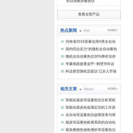
全自动氧弹量热仪
查看全部产品
热点新闻
Hot
ROME+
河南省2016质量信用A类全自动
量热仪
国内综合实力*的微机全自动量热
仪制造企业
微机全自动量热仪30%降价实价
出售
华夏南路披黄金甲--鹤壁市科达
仪器仪表有限公司
科达新型微机定硫仪 已步入市场
相关文章
About
ROME+
智能化煤炭等温量热仪分析系统
运作机制
智能化煤炭热值测定仪的工作原
理与技术解析
全自动等温量热仪故障排查与维
修技术手册
煤炭等温量热检测系统的自动化
运行机制
煤炭燃烧热值检测的等温量热法