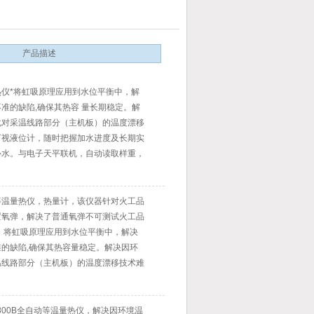
产品描述
仪*将虹吸原理应用到水位平衡中，解
准的缺陷,确保其热容 量长期稳定。解
化对采温线路部分（主机板）的温度漂移
可视液位计，随时把握加水进度及长期实
补水。与电子天平联机，自动读取样重，
差。
等温量热仪，热量计，该仪器针对火工品
置氧弹，解决了普通氧弹不可测试火工品
。将虹吸原理应用到水位平衡中，解决
的缺陷,确保其热容量稳定。解决因环
温线路部分（主机板）的温度漂移技术难
-800B全自动等温量热仪，解决因环境温