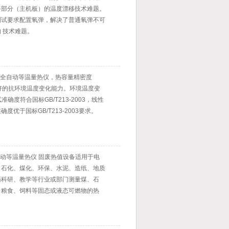
路部分（主机板）的温度漂移技术难题。
测试要求配置氧弹，解决了普通氧弹不可
 技术难题。
B氧弹全自动等温量热仪，热容量精密度
有良好的抗环境温度变化能力。环境温度变
准确度符合国标GB/T213-2003，线性
度优于国标GB/T213-2003要求。
全自动等温量热仪 固废热值设备适用于电
、石化、煤化、环保、水泥、造纸、地质
药科研、教学等行业或部门测量煤、石
、粮食、饲料等固态或液态可燃物的热