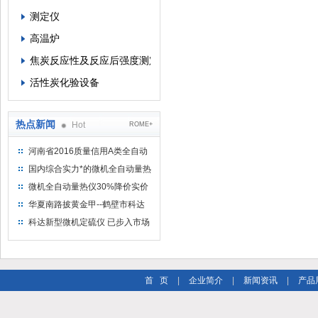
测定仪
高温炉
焦炭反应性及反应后强度测定仪
活性炭化验设备
热点新闻
Hot
ROME+
河南省2016质量信用A类全自动
量热仪
国内综合实力*的微机全自动量热
仪制造企业
微机全自动量热仪30%降价实价
出售
华夏南路披黄金甲--鹤壁市科达
仪器仪表有限公司
科达新型微机定硫仪 已步入市场
首 页
|
企业简介
|
新闻资讯
|
产品