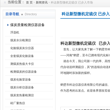
当前位置：
首 页
>
新闻资讯
> 科达新型微机定硫仪 已步入市场
科达新型微机定硫仪 已步
目录导航
Directory
鹤壁市科达仪器仪表有限公司
煤炭质量检测仪器设备
浮选机
煤炭水分检测仪
科达新型微机定硫仪 已步
化验煤炭灰分仪器
首先，让大家先来了解一下鹤壁市科
——河南*鹤壁，至今已拥有现代化标
全套煤炭化验设备
就在今天，我公司新一代的率、高性
测煤炭热值大卡仪
代自动送样测硫仪，其*的连续自动送
检测煤炭的仪器设备
环地随时添加新的煤样。
煤炭化验室设备
鹤壁市科达仪器仪表有限公司的诚信
煤炭分析仪器设备
作为思考的出发点。欢迎各界朋友莅
煤炭发热量检测仪
砖厂量热仪