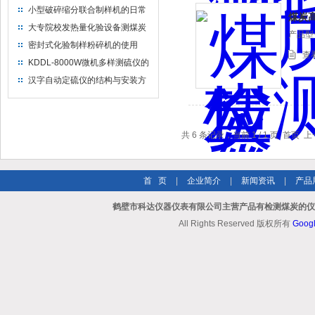
操作要点
小型破碎缩分联合制样机的日常
煤炭
保养与维护
大专院校发热量化验设备测煤炭
产品型
热值的用途
密封式化验制样粉碎机的使用
查
KDDL-8000W微机多样测硫仪的
正确实验步骤
汉字自动定硫仪的结构与安装方
法
共 6 条记录，当前 1 / 1 页 首
首 页
|
企业简介
|
新闻资讯
|
产品
鹤壁市科达仪器仪表有限公司主营产品有检测煤炭的仪器
All Rights Reserved 版权所有
Goog