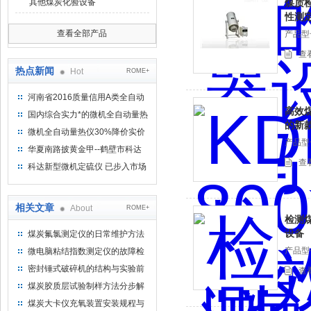
其他煤炭化验设备
煤质检
性测
查看全部产品
产品型
查
热点新闻
Hot
ROME+
河南省2016质量信用A类全自动
高效
量热仪
国内综合实力*的微机全自动量热
的新
仪制造企业
微机全自动量热仪30%降价实价
产品型
出售
华夏南路披黄金甲--鹤壁市科达
查
仪器仪表有限公司
科达新型微机定硫仪 已步入市场
相关文章
About
ROME+
检测
设备
煤炭氟氯测定仪的日常维护方法
产品型
微电脑粘结指数测定仪的故障检
修
密封锤式破碎机的结构与实验前
查
检查
煤炭胶质层试验制样方法分步解
读
煤炭大卡仪充氧装置安装规程与