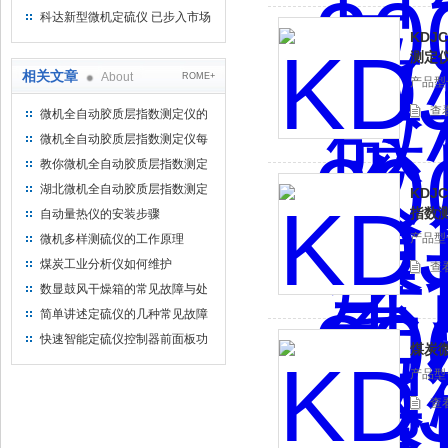
仪器仪表有限公司
科达新型微机定硫仪 已步入市场
KDJ
测定
相关文章
About
ROME+
产品型
查
微机全自动胶质层指数测定仪的
原理与技术优势说明
微机全自动胶质层指数测定仪每
次试验结束后要做什么？
教你微机全自动胶质层指数测定
仪原理及操作方法
湖北微机全自动胶质层指数测定
KDJ
仪性能特点
指数
自动量热仪的安装步骤
产品型
微机多样测硫仪的工作原理
煤炭工业分析仪如何维护
查
数显鼓风干燥箱的常见故障与处
理
简单讲述定硫仪的几种常见故障
快速智能定硫仪控制器前面板功
煤炭
能和操作说明
产品型
查