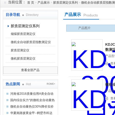
当前位置：
首 页
>
产品展示
>
胶质层测定仪系列
>
微机全自动胶质层指数测
产品展示
目录导航
Directory
Products
鹤壁市科达仪器仪表有限公司
胶质层测定仪系列
产品图片
烟煤胶质层测定仪
微机全自动胶质层指数测定仪
KDJ
数测
胶质层测定仪
产品型
微机胶质层测定仪
查
查看全部产品
热点新闻
Hot
微机
ROME+
产品型
河南省2016质量信用A类全自动
查
量热仪
国内综合实力*的微机全自动量热
仪制造企业
微机全自动量热仪30%降价实价
出售
华夏南路披黄金甲--鹤壁市科达