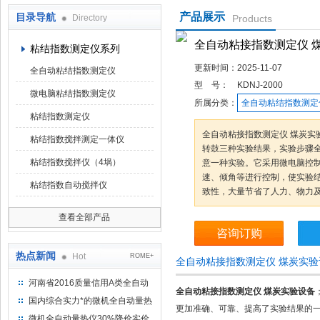
产品展示
目录导航
Directory
Products
鹤壁市科达仪器仪表有限公司
全自动粘接指数测定仪 
粘结指数测定仪系列
更新时间：
2025-11-07
全自动粘结指数测定仪
型 号：
KDNJ-2000
微电脑粘结指数测定仪
所属分类：
全自动粘结指数测定
粘结指数测定仪
全自动粘接指数测定仪 煤炭实
粘结指数搅拌测定一体仪
转鼓三种实验结果，实验步骤
粘结指数搅拌仪（4埚）
意一种实验。它采用微电脑控
速、倾角等进行控制，使实验
粘结指数自动搅拌仪
致性，大量节省了人力、物力
查看全部产品
咨询订购
热点新闻
Hot
ROME+
全自动粘接指数测定仪 煤炭实
河南省2016质量信用A类全自动
全自动粘接指数测定仪 煤炭实验设备
量热仪
国内综合实力*的微机全自动量热
更加准确、可靠、提高了实验结果的
仪制造企业
微机全自动量热仪30%降价实价