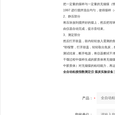
把一定量的煤样与一定量的无烟煤（惰性
1997 进行搅拌混合均匀，使得煤
2、静压部分
将压块放到搅拌好的煤上，然后把坩埚放
由仪器自动完成，提示音结束。
3、测定部分
然后打开鼓盖，鼓内轻轻放入需测的焦
*秒报警，打开鼓盖，轻轻取出焦炭，
测试结束，断开电源，将仪器擦拭干
干馏过程中煤样生成的胶质体将无烟
中胶质体）对无烟煤的粘结能力，再
全自动粘接指数测定仪 煤炭实验设备
产品：
您的单位：