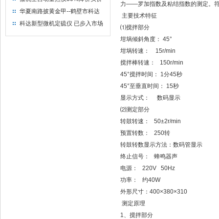
力——罗加指数及粘结指数的测定。符合国
出售
华夏南路披黄金甲--鹤壁市科达
主要技术特征
仪器仪表有限公司
科达新型微机定硫仪 已步入市场
⑴搅拌部分
坩埚倾斜角度： 45°
坩埚转速： 15r/min
搅拌棒转速： 150r/min
45°搅拌时间： 1分45秒
45°至垂直时间： 15秒
显示方式： 数码显示
⑵测定部分
转鼓转速： 50±2r/min
预置转数： 250转
转鼓转数显示方法：数码管显示
终止信号： 蜂鸣器声
电源： 220V 50Hz
功率： 约40W
外形尺寸：400×380×310
测定原理
1、搅拌部分