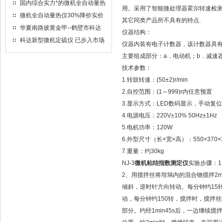
量热仪
国内综合实力*的微机全自动量热
用。采用了智能微处理器霍尔转速检测
仪制造企业
微机全自动量热仪30%降价实价
其它同类产品所不具有的特点.
出售
华夏南路披黄金甲--鹤壁市科达
仪器结构：
仪器仪表有限公司
科达新型微机定硫仪 已步入市场
仪器内装有电子计数器，该计数器具有计
主要组成部分：a．电动机；b．减速器
技术参数：
1.转鼓转速：(50±2)r/min
2.自控范围：(1～999)r内任意预置
3.显示方式：LED数码显示，手动复
4.电源电压：220V±10% 50Hz±1Hz
5.电机功率：120W
6.外型尺寸（长×宽×高）：550×370×
7.重量：约30kg
NJ-3
微机粘结指数测定仪
实验步骤：1
2、用搅拌丝将坩埚内的混合物搅拌2m
倾斜，逆时针方向转动。每分钟约15
动，每分钟约150转，搅拌时，搅拌
部分。约经1min45s后，一边继续