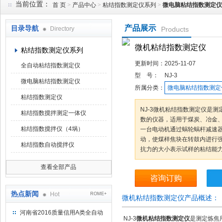
当前位置：
首 页
>
产品中心
>
粘结指数测定仪系列
>
微电脑粘结指数测定仪
产品展示
目录导航
Directory
Products
鹤壁市科达仪器仪表有限公司
微机粘结指数测定仪
粘结指数测定仪系列
更新时间：
2025-11-07
全自动粘结指数测定仪
型 号：
NJ-3
微电脑粘结指数测定仪
所属分类：
微电脑粘结指数测定
粘结指数测定仪
NJ-3微机粘结指数测定仪是测
粘结指数搅拌测定一体仪
数的仪器，适用于煤炭、冶金
粘结指数搅拌仪（4埚）
一台电动机通过蜗轮蜗杆减速器带
动，使煤样焦块在转鼓内进行强
粘结指数自动搅拌仪
抗力的大小表示试样的粘结能
查看全部产品
咨询订购
热点新闻
Hot
ROME+
微机粘结指数测定仪产品概述：
河南省2016质量信用A类全自动
NJ-3
微机粘结指数测定仪
是测定炼焦