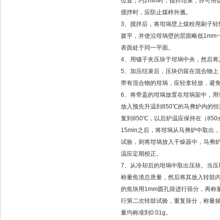
位置，约2min时，搅拌结束，亦可
搅拌时，应防止煤样外溅。
3、搅拌后，将坩埚壁上煤粉用刷子轻
拨平，并使沿坩埚壁的层面略低1mm
表面处于同一平面。
4、用镊子夹压块于坩埚中央，然后将
5、加压结束后，压块仍留在混合物上
带有混合物的坩埚，应轻拿轻放，避
6、将带盖的坩埚放置在坩埚架中，用
放入预先升温到850℃的马弗炉内的恒
复到850℃，以后炉温应保持在（85
15min之后，将坩埚从马弗炉中取
试验，则将坩埚放入干燥器中，马弗
温应定期校正。
7、从冷却后的坩埚中取出压块。当压
称量焦渣总质量，然后将其放入转鼓
的焦块用1mm圆孔筛进行筛分，再称
行第二次转鼓试验，重复筛分，称量操作
量均称准到0.01g。