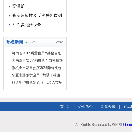
高温炉
焦炭反应性及反应后强度测定仪
活性炭化验设备
热点新闻
Hot
ROME+
河南省2016质量信用A类全自动
量热仪
国内综合实力*的微机全自动量热
仪制造企业
微机全自动量热仪30%降价实价
出售
华夏南路披黄金甲--鹤壁市科达
仪器仪表有限公司
科达新型微机定硫仪 已步入市场
首 页
|
企业简介
|
新闻资讯
|
产品
All Rights Reserved 版权所有
Goog