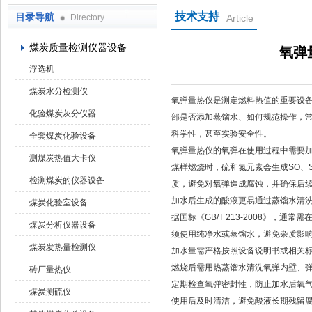
技术支持
目录导航
Directory
Article
鹤壁市科达仪器仪表有限公司
煤炭质量检测仪器设备
氧弹
浮选机
煤炭水分检测仪
氧弹量热仪是测定燃料热值的重要设
化验煤炭灰分仪器
部是否添加蒸馏水、如何规范操作，
科学性，甚至实验安全性。
全套煤炭化验设备
氧弹量热仪的氧弹在使用过程中需要
测煤炭热值大卡仪
煤样燃烧时，硫和氮元素会生成SO、
检测煤炭的仪器设备
质，避免对氧弹造成腐蚀，并确保后
加水后生成的酸液更易通过蒸馏水清
煤炭化验室设备
据国标《GB/T 213-2008》，通
煤炭分析仪器设备
须使用纯净水或蒸馏水，避免杂质影
煤炭发热量检测仪
加水量需严格按照设备说明书或相关
燃烧后需用热蒸馏水清洗氧弹内壁、
砖厂量热仪
定期检查氧弹密封性，防止加水后氧
煤炭测硫仪
使用后及时清洁，避免酸液长期残留