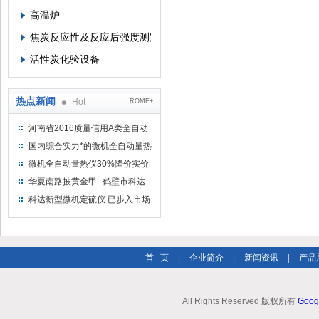
高温炉
焦炭反应性及反应后强度测定仪
活性炭化验设备
热点新闻
Hot
ROME+
河南省2016质量信用A类全自动
量热仪
国内综合实力*的微机全自动量热
仪制造企业
微机全自动量热仪30%降价实价
出售
华夏南路披黄金甲--鹤壁市科达
仪器仪表有限公司
科达新型微机定硫仪 已步入市场
首 页
|
企业简介
|
新闻资讯
|
产品
All Rights Reserved 版权所有
Goog