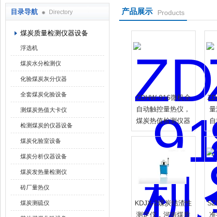
产品展示
目录导航
Directory
Products
鹤壁市科达仪器仪表有限公司
煤炭质量检测仪器设备
浮选机
煤炭水分检测仪
化验煤炭灰分仪器
全套煤炭化验设备
ZDHW-916微机全
Z
自动触控量热仪，
量
测煤炭热值大卡仪
煤炭热值检测仪器
自
检测煤炭的仪器设备
煤炭化验室设备
煤炭分析仪器设备
煤炭发热量检测仪
砖厂量热仪
KDJX-2煤炭结渣性
S
煤炭测硫仪
测定仪，河南煤质
准