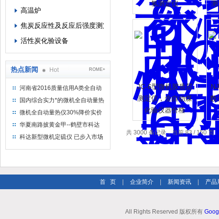
氢测定仪
测
高温炉
焦炭反应性及反应后强度测定仪
活性炭化验设备
热点新闻
Hot
ROME+
JC-6型微机胶质层
N
河南省2016质量信用A类全自动
量热仪
测定仪，全自动煤
数
国内综合实力*的微机全自动量热
化验仪器价格
仪制造企业
微机全自动量热仪30%降价实价
出售
华夏南路披黄金甲--鹤壁市科达
共 3000 条记录，当前 83 / 150 页
仪器仪表有限公司
科达新型微机定硫仪 已步入市场
首 页
|
企业简介
|
新闻资讯
|
产品
All Rights Reserved 版权所有
Goog