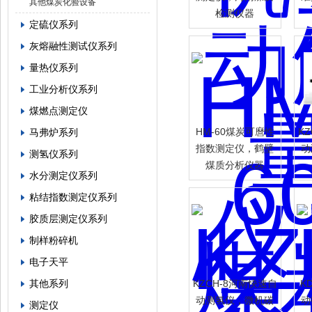
其他煤炭化验设备
检测仪器
定硫仪系列
灰熔融性测试仪系列
量热仪系列
工业分析仪系列
煤燃点测定仪
HM-60煤炭可麿性
K
马弗炉系列
指数测定仪，鹤壁
动
测氢仪系列
煤质分析仪器
水分测定仪系列
粘结指数测定仪系列
胶质层测定仪系列
制样粉碎机
电子天平
其他系列
KZCH-8河南快速自
K
动测氢仪，微机碳
动
测定仪