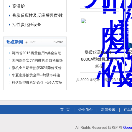
高温炉
焦炭反应性及反应后强度测定仪
活性炭化验设备
热点新闻
Hot
ROME+
煤质仪器KDGF-
高
河南省2016质量信用A类全自动
量热仪
8000A型微机工业分
国内综合实力*的微机全自动量热
析仪
仪制造企业
微机全自动量热仪30%降价实价
出售
华夏南路披黄金甲--鹤壁市科达
共 3000 条记录，当前 23 / 150 页
仪器仪表有限公司
科达新型微机定硫仪 已步入市场
首 页
|
企业简介
|
新闻资讯
|
产品
All Rights Reserved 版权所有
Goog