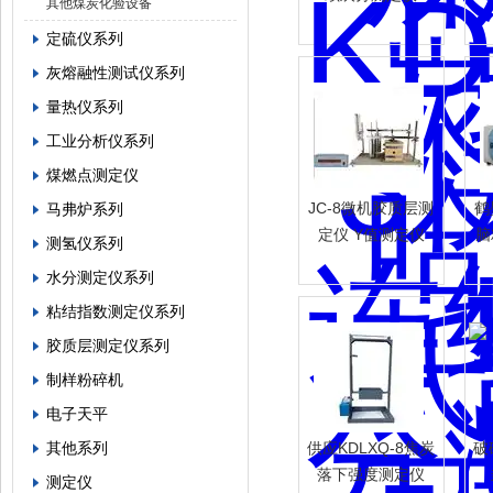
其他煤炭化验设备
定硫仪系列
灰熔融性测试仪系列
量热仪系列
工业分析仪系列
煤燃点测定仪
JC-8微机胶质层测
鹤
马弗炉系列
定仪 Y值测定仪
脑
测氢仪系列
水分测定仪系列
粘结指数测定仪系列
胶质层测定仪系列
制样粉碎机
电子天平
其他系列
供应KDLXQ-8焦炭
破
落下强度测定仪
测定仪