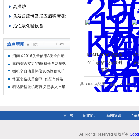
高温炉
焦炭反应性及反应后强度测定仪
活性炭化验设备
热点新闻
Hot
ROME+
KDNJ-2000型煤炭
KD
河南省2016质量信用A类全自动
量热仪
全自动粘结指数测
高
国内综合实力*的微机全自动量热
定仪
仪制造企业
微机全自动量热仪30%降价实价
出售
华夏南路披黄金甲--鹤壁市科达
共 3000 条记录，当前 12 / 150 页
仪器仪表有限公司
科达新型微机定硫仪 已步入市场
首 页
|
企业简介
|
新闻资讯
|
产品
All Rights Reserved 版权所有
Goog