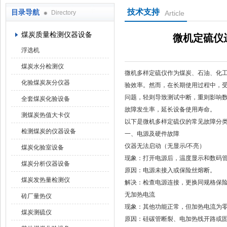
技术支持
目录导航
Directory
Article
鹤壁市科达仪器仪表有限公司
煤炭质量检测仪器设备
微机定硫仪
浮选机
煤炭水分检测仪
微机多样定硫仪作为煤炭、石油、化
化验煤炭灰分仪器
验效率。然而，在长期使用过程中，
问题，轻则导致测试中断，重则影响
全套煤炭化验设备
故障发生率，延长设备使用寿命。
测煤炭热值大卡仪
以下是微机多样定硫仪的常见故障分
检测煤炭的仪器设备
一、电源及硬件故障
仪器无法启动（无显示/不亮）
煤炭化验室设备
现象：打开电源后，温度显示和数码
煤炭分析仪器设备
原因：电源未接入或保险丝熔断。
煤炭发热量检测仪
解决：检查电源连接，更换同规格保
无加热电流
砖厂量热仪
现象：其他功能正常，但加热电流为
煤炭测硫仪
原因：硅碳管断裂、电加热线开路或