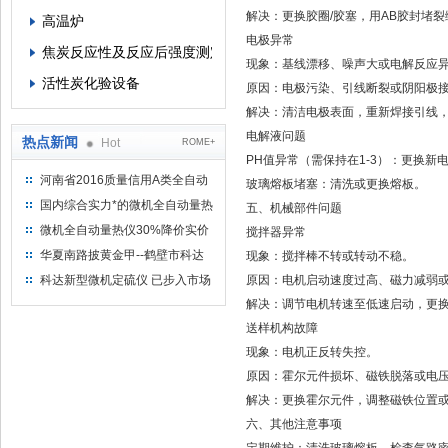
解决：更换胶圈/胶塞，用AB胶封堵裂
高温炉
电极异常
焦炭反应性及反应后强度测定仪
现象：基线漂移、噪声大或电解反应
活性炭化验设备
原因：电极污染、引线断裂或阴阳极
解决：清洁电极表面，重新焊接引线
电解液问题
热点新闻
Hot
ROME+
PH值异常（需保持在1-3）：更换新
河南省2016质量信用A类全自动
玻璃熔板堵塞：清洗或更换熔板。
量热仪
国内综合实力*的微机全自动量热
五、机械部件问题
仪制造企业
微机全自动量热仪30%降价实价
搅拌器异常
出售
华夏南路披黄金甲--鹤壁市科达
现象：搅拌棒不转或转动不稳。
仪器仪表有限公司
科达新型微机定硫仪 已步入市场
原因：电机启动速度过高、磁力减弱
解决：调节电机转速至低速启动，更
送样机构故障
现象：电机正反转失控。
原因：霍尔元件损坏、磁铁脱落或电压低
解决：更换霍尔元件，调整磁铁位置
六、其他注意事项