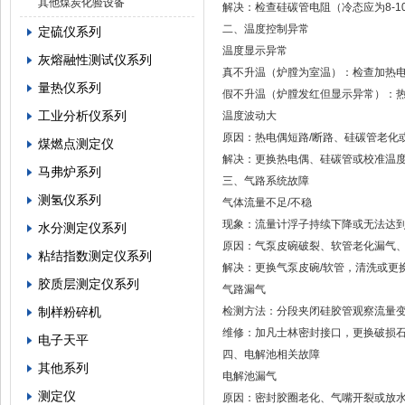
其他煤炭化验设备
解决：检查硅碳管电阻（冷态应为8-1
二、温度控制异常
定硫仪系列
温度显示异常
灰熔融性测试仪系列
真不升温（炉膛为室温）：检查加热
量热仪系列
假不升温（炉膛发红但显示异常）：
工业分析仪系列
温度波动大
原因：热电偶短路/断路、硅碳管老化
煤燃点测定仪
解决：更换热电偶、硅碳管或校准温
马弗炉系列
三、气路系统故障
测氢仪系列
气体流量不足/不稳
现象：流量计浮子持续下降或无法达到100
水分测定仪系列
原因：气泵皮碗破裂、软管老化漏气
粘结指数测定仪系列
解决：更换气泵皮碗/软管，清洗或更
胶质层测定仪系列
气路漏气
制样粉碎机
检测方法：分段夹闭硅胶管观察流量
维修：加凡士林密封接口，更换破损
电子天平
四、电解池相关故障
其他系列
电解池漏气
测定仪
原因：密封胶圈老化、气嘴开裂或放