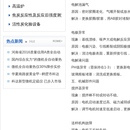
‌电解池漏气‌
高温炉
原因‌：密封胶圈老化、气嘴开裂或放水
焦炭反应性及反应后强度测定仪
‌解决‌：更换胶圈/胶塞，用AB胶封堵裂
活性炭化验设备
电极异常‌
‌现象‌：基线漂移、噪声大或电解反应
热点新闻
Hot
ROME+
‌原因‌：电极污染、引线断裂或阴阳极接
河南省2016质量信用A类全自动
‌解决‌：清洁电极表面，重新焊接引线，
量热仪
国内综合实力*的微机全自动量热
‌电解液问题‌
仪制造企业
微机全自动量热仪30%降价实价
PH值异常‌（需保持在1-3）：更换新电
出售
华夏南路披黄金甲--鹤壁市科达
‌玻璃熔板堵塞‌：清洗或更换熔板‌。
仪器仪表有限公司
科达新型微机定硫仪 已步入市场
五、‌机械部件问题‌
‌搅拌器异常‌
现象‌：搅拌棒不转或转动不稳。
‌原因‌：电机启动速度过高、磁力减弱或
‌解决‌：调节电机转速至低速启动，更换
送样机构故障‌