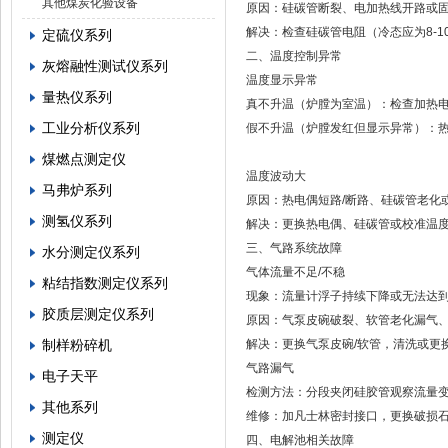
其他煤炭化验设备
‌原因‌：硅碳管断裂、电加热线开路或
‌解决‌：检查硅碳管电阻（冷态应为8-
定硫仪系列
二、‌温度控制异常‌
灰熔融性测试仪系列
‌温度显示异常‌
量热仪系列
真不升温（炉膛为室温）‌：检查加热
工业分析仪系列
‌假不升温（炉膛发红但显示异常）‌：
煤燃点测定仪
温度波动大‌
马弗炉系列
‌原因‌：热电偶短路/断路、硅碳管老化
测氢仪系列
‌解决‌：更换热电偶、硅碳管或校准温度
三、‌气路系统故障‌
水分测定仪系列
‌气体流量不足/不稳‌
粘结指数测定仪系列
现象‌：流量计浮子持续下降或无法达到10
胶质层测定仪系列
‌原因‌：气泵皮碗破裂、软管老化漏气
制样粉碎机
‌解决‌：更换气泵皮碗/软管，清洗或更换
‌气路漏气‌
电子天平
检测方法‌：分段夹闭硅胶管观察流量
其他系列
‌维修‌：加凡士林密封接口，更换破损
测定仪
四、‌电解池相关故障‌