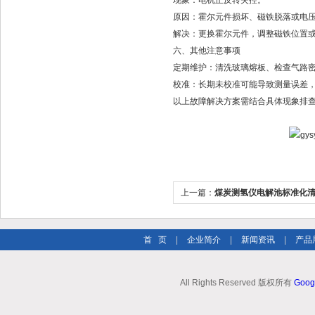
现象‌：电机正反转失控。
‌原因‌：霍尔元件损坏、磁铁脱落或电压低
‌解决‌：更换霍尔元件，调整磁铁位置或
六、‌其他注意事项‌
‌定期维护‌：清洗玻璃熔板、检查气路
‌校准‌：长期未校准可能导致测量误差
以上故障解决方案需结合具体现象排查
上一篇：
煤炭测氢仪电解池标准化
首 页
|
企业简介
|
新闻资讯
|
产品
All Rights Reserved 版权所有
Goog