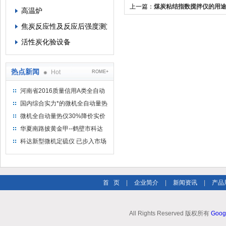
上一篇：
煤炭粘结指数搅拌仪的用
高温炉
焦炭反应性及反应后强度测定仪
活性炭化验设备
热点新闻
Hot
ROME+
河南省2016质量信用A类全自动
量热仪
国内综合实力*的微机全自动量热
仪制造企业
微机全自动量热仪30%降价实价
出售
华夏南路披黄金甲--鹤壁市科达
仪器仪表有限公司
科达新型微机定硫仪 已步入市场
首 页
|
企业简介
|
新闻资讯
|
产品
All Rights Reserved 版权所有
Goog