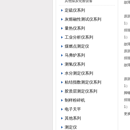
其他煤炭化验设备
故
定硫仪系列
原
灰熔融性测试仪系列
1
量热仪系列
排
工业分析仪系列
1
故
煤燃点测定仪
原因
马弗炉系列
排
测氢仪系列
故
水分测定仪系列
原
粘结指数测定仪系列
1
胶质层测定仪系列
脚
制样粉碎机
排
1
电子天平
更换
其他系列
测定仪