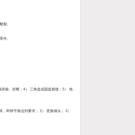
件断裂。
裂零件。
轴变曲、折断；4） 三角盘或园盘裂缝；5） 地
，即静平衡达到要求； 2） 更换锤头； 3）