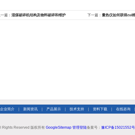
上一篇：
湿煤破碎机结构及物料破碎和维护
下一篇：
量热仪如何获得zui
企业简介
|
新闻资讯
|
产品展示
|
技术支持
|
资料下载
|
在线咨询
ll Rights Reserved 版权所有
GoogleSitemap
管理登陆
备案号：
豫ICP备15021552号