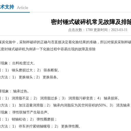
术支持
Article
密封锤式破碎机常见故障及排
点击次数：1780 更新时间：2023-03-11
炭化验中，采制样破碎的正确与否直接决定着化验结果的准确，所以对煤炭采制样破
以密封锤式破碎机为例讲一下化验过程中容易出现的故障及排除
障现象： 出料粒度过大。
： 1） 锤头磨损过大； 2） 筛条断裂。
方法： 1） 更换锤头；2） 更换筛条。
障现象： 轴承过热。
： 1） 润滑脂不足； 2） 润滑脂过多； 3） 润滑脂污秽变质； 4） 轴承损坏。
除方法： 1） 加注适量润滑脂；2） 轴承内润脂应为其空间容积的50%。3） 清洗轴
障现象： 弹性联轴节产生敲击声。
： 1） 销轴松动； 2） 弹性圈磨损；
方法： 1） 停车并拧紧销轴螺母； 2） 更换弹性圈。