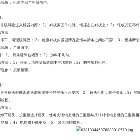
障现象： 机器内部产生敲击声。
因：
） 非破碎物进入机器内部； 2） 衬板紧固件松驰，锤撞击在衬板上； 3） 锤或其它零
除方法
） 停车，清理破碎腔； 2） 检查衬板的紧固情况及锤与筛条之间的间隙； 3） 更换断
障现象： 产量减少。
： 1） 筛条缝隙被堵塞； 2） 加料不均匀。
除方法： 1） 停车，清理筛条缝隙中的堵塞物；2） 调整加料机构。
障现象： 振动量骤。
因：
） 更换锤头时或因锥头磨损使转子静平衡不合要求；2） 锤头折断，转子失衡；3） 销
螺栓松。
除方法：
） 卸下锤头、按重量选择锤头，使每支锤轴上锤的总重量与其相对锤轴上锤的总重量相等
销轴； 4） 电焊修补或更换； 5） 紧固地脚螺栓。