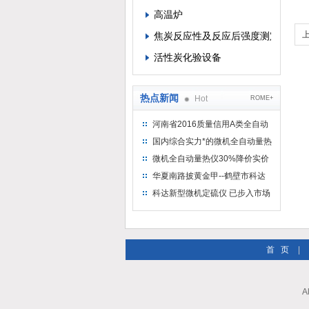
高温炉
焦炭反应性及反应后强度测定仪
活性炭化验设备
热点新闻
Hot
ROME+
河南省2016质量信用A类全自动
量热仪
国内综合实力*的微机全自动量热
仪制造企业
微机全自动量热仪30%降价实价
出售
华夏南路披黄金甲--鹤壁市科达
仪器仪表有限公司
科达新型微机定硫仪 已步入市场
首 页
|
A