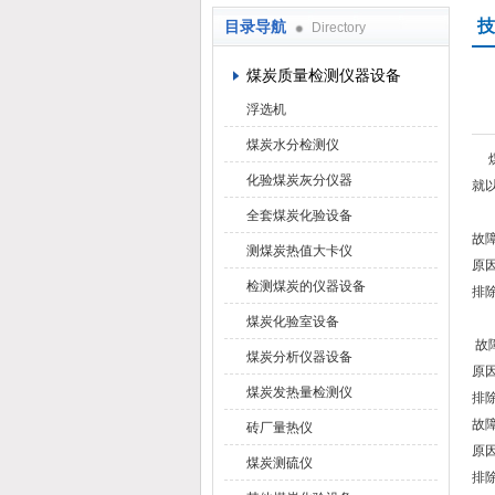
技
目录导航
Directory
鹤壁市科达仪器仪表有限公司
煤炭质量检测仪器设备
浮选机
煤炭水分检测仪
煤
化验煤炭灰分仪器
就
全套煤炭化验设备
故
测煤炭热值大卡仪
原因
检测煤炭的仪器设备
排除
煤炭化验室设备
故
煤炭分析仪器设备
原因
煤炭发热量检测仪
排
故
砖厂量热仪
原因
煤炭测硫仪
排除