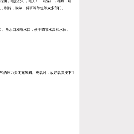
石油，电热公司，电力厂，洗煤厂，地质，建
泥，制砖，教学，科研等单位等众多部门。
口、放水口和溢水口，便于调节水温和水位。
气的压力关闭充氧阀。充氧时，放好氧弹按下手