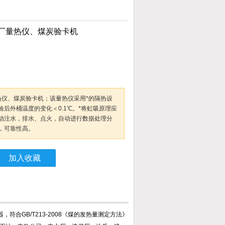
砖厂量热仪、煤炭验卡机
量热仪、煤炭验卡机；该量热仪采用*的隔热设
后外桶温度的变化＜0.1℃。*将虹吸原理应
动注水，排水、点火，自动进行数据处理分
，可靠性高。
加入收藏
符合GB/T213-2008《煤的发热量测定方法》