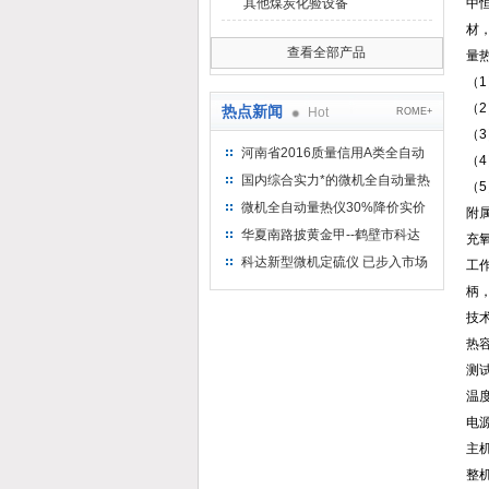
其他煤炭化验设备
中
材
查看全部产品
量
（
（
热点新闻
Hot
ROME+
（
河南省2016质量信用A类全自动
（
量热仪
国内综合实力*的微机全自动量热
（
仪制造企业
微机全自动量热仪30%降价实价
附
出售
华夏南路披黄金甲--鹤壁市科达
充
仪器仪表有限公司
科达新型微机定硫仪 已步入市场
工
柄
技
热容
测试
温度
电源
主机
整机