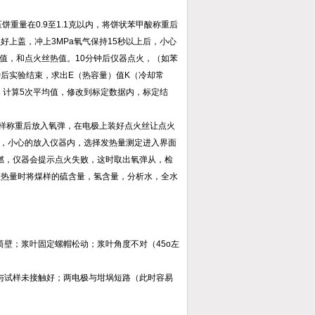
重量在0.9至1.1克以内，将饼状苯甲酸称重后
上盖，冲上3MPa氧气保持15秒以上后，小心
值，和点火丝热值。10分钟后仪器点火，（如苯
后实验结束，求出E（热容量）值K（冷却常
。计算5次平均值，修改到标定数据内，标定结
将煤样称重后放入氧弹，在电极上装好点火丝让点火
后，小心的放入仪器内，选择发热量测定进入界面
燃，仪器会提示点火失败，这时取出氧弹从，检
位热量时将煤样的硫含量，氢含量，分析水，全水
壁；浆叶固定螺帽松动；浆叶角度不对（45o左
与试样未接触好；两电极与坩埚短路（此时容易