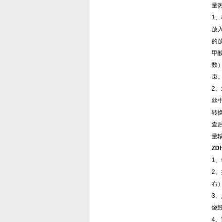
量
1
放
的
甲
数
束
2
丝
转
查
量
Z
1
2
右
3
烧
4