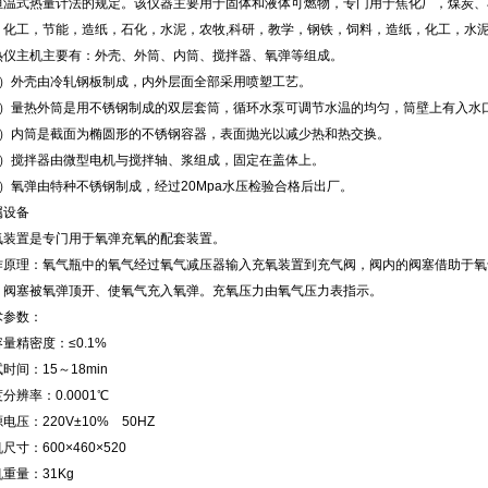
恒温式热量计法的规定。该仪器主要用于固体和液体可燃物，专门用于焦化厂，煤炭、
，化工，节能，造纸，石化，水泥，农牧,科研，教学，钢铁，饲料，造纸，化工，水
热仪主机主要有：外壳、外筒、内筒、搅拌器、氧弹等组成。
1）外壳由冷轧钢板制成，内外层面全部采用喷塑工艺。
2）量热外筒是用不锈钢制成的双层套筒，循环水泵可调节水温的均匀，筒壁上有入水
3）内筒是截面为椭圆形的不锈钢容器，表面抛光以减少热和热交换。
4）搅拌器由微型电机与搅拌轴、浆组成，固定在盖体上。
5）氧弹由特种不锈钢制成，经过20Mpa水压检验合格后出厂。
属设备
氧装置是专门用于氧弹充氧的配套装置。
作原理：氧气瓶中的氧气经过氧气减压器输入充氧装置到充气阀，阀内的阀塞借助于氧
，阀塞被氧弹顶开、使氧气充入氧弹。充氧压力由氧气压力表指示。
术参数：
量精密度：≤0.1%
时间：15～18min
分辨率：0.0001℃
电压：220V±10% 50HZ
尺寸：600×460×520
重量：31Kg