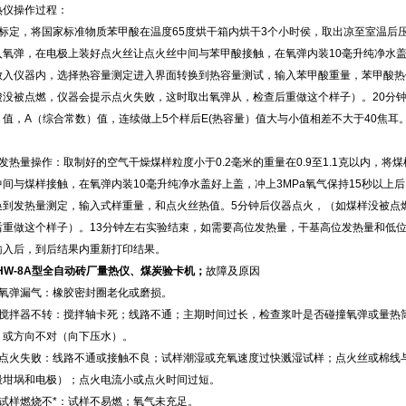
热仪操作过程：
、标定，将国家标准物质苯甲酸在温度65度烘干箱内烘干3个小时侯，取出凉至室温后压饼
入氧弹，在电极上装好点火丝让点火丝中间与苯甲酸接触，在氧弹内装10毫升纯净水盖好
放入仪器内，选择热容量测定进入界面转换到热容量测试，输入苯甲酸重量，苯甲酸热
酸没被点燃，仪器会提示点火失败，这时取出氧弹从，检查后重做这个样子）。20分钟
）值，A（综合常数）值，连续做上5个样后E(热容量）值大与小值相差不大于40焦耳
。
、发热量操作：取制好的空气干燥煤样粒度小于0.2毫米的重量在0.9至1.1克以内，
中间与煤样接触，在氧弹内装10毫升纯净水盖好上盖，冲上3MPa氧气保持15秒以上
换到发热量测定，输入式样重量，和点火丝热值。5分钟后仪器点火，（如煤样没被点
后重做这个样子）。13分钟左右实验结束，如需要高位发热量，干基高位发热量和低
输入后，到后结果内重新打印结果。
DHW-8A型全自动砖厂量热仪、煤炭验卡机
；
故障及原因
、氧弹漏气：橡胶密封圈老化或磨损。
、搅拌器不转：搅拌轴卡死；线路不通；主期时间过长，检查浆叶是否碰撞氧弹或量热筒
）或方向不对（向下压水）。
、点火失败：线路不通或接触不良；试样潮湿或充氧速度过快溅湿试样；点火丝或棉线
毁坩埚和电极）；点火电流小或点火时间过短。
、试样燃烧不*：试样不易燃；氧气未充足。