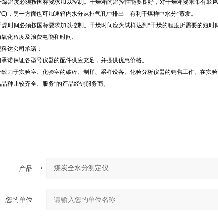
.干燥温度必须按国标要求加以控制。干燥箱的温控性能要良好，对干燥箱要求带有鼓风
10℃)，另一方面也可加速箱内水分从排气孔中排出，有利于煤样中水分*蒸发。
.干燥时间必须按国标要求加以控制。干燥时间应为试样达到*干燥的程度所需要的短时
的氧化程度及浪费电能和时间。
壁科达公司承诺：
们承诺保证各型号仪器的配件供应充足，并提供优惠价格。
业致力于实验室、化验室的破碎、制样、采样设备、化验分析仪器的销售工作。在实验
品品种比较齐全、服务*的产品经销服务商。
产品：
您的单位：