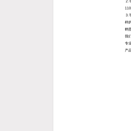
2
1
3
样
鹤
我
专
产