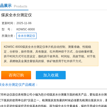
品展示
Products
煤炭全水分测定仪
更新时间：
2025-11-06
型 号：
KDWSC-8000
所属分类：
全水分测定仪
KDWSC-8000煤炭全水分测定仪单片机自动控制、测量准确、性能稳
定，分析快，操作简便。具有微波、红外两种烘干方式，自动称量样重。
烘干时间方式可任意设定，微机烘干效率高、时间短、高效节能。对于焦
炭、易燃物及金属含量较高的煤、铁矿物质用于红外烘干方式。
咨询订购
加入收藏
炭全水分测定仪产品概述：
壁市科达仪器仪表有限公司小编为您介绍煤炭水分测量方面的相关产品，要知道水分测
况下煤炭的使用单位的*仪器之一。检测煤炭发热量的时候必须要先检测出煤炭水分，
的水分是评价煤炭经济价值基本的指标。因为煤中水分含量越多，煤的无用成分也就越