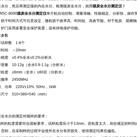
在水分，然后再测定煤的内在水分。检测煤炭全水分，就用
煤炭全水分测定仪
！
WSC-8000
煤炭全水分测定仪
单片机自动控制、测量准确、性能稳定。分析快，操作
。烘干时间方式可任意设定，微机烘干效率高、时间短、高效节能。对于焦炭、易燃物
。炉门采用多重安全保护装置，设有掉电保护功能。
术参数
试样数 1-8个
时间 ＜20min
精度 ≤0.4%全水≤0.2%分析水
质量 10-12g（全水0.9-1.1g（分析水）
样粒度 ≤6mm（全水）≤80目（分析水）
频率 2450MHz
、功率 220V±10% 50Hz，1kW
尺寸 510×380×540（mm）
炭全水分的测定对煤样的要求：
.试样的粒度需要符合国标要求，试样粒度应小于13mm。若粒度太大，则在规定的时间
，否则，在采制样的过程中会使外在水分有所损失，使得测定结果也偏低。