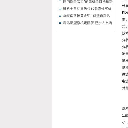
量热仪
国内综合实力*的微机全自动量热
外
仪制造企业
微机全自动量热仪30%降价实价
KD
出售
华夏南路披黄金甲--鹤壁市科达
重
仪器仪表有限公司
科达新型微机定硫仪 已步入市场
式
技
分析
分析
测量
试样
试
微波
电源
外形
煤
1
小