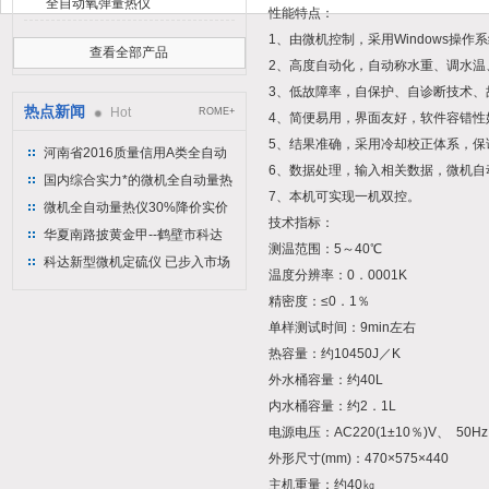
全自动氧弹量热仪
性能特点：
1、由微机控制，采用Windows操
查看全部产品
2、高度自动化，自动称水重、调水温
3、低故障率，自保护、自诊断技术、
热点新闻
Hot
ROME+
4、简便易用，界面友好，软件容错性
5、结果准确，采用
冷却校正体系，保
河南省2016质量信用A类全自动
6、数据处理，输入相关数据，微机
量热仪
国内综合实力*的微机全自动量热
7、本机可实现一机双控。
仪制造企业
微机全自动量热仪30%降价实价
技术指标：
出售
华夏南路披黄金甲--鹤壁市科达
测温范围：5～40℃
仪器仪表有限公司
科达新型微机定硫仪 已步入市场
温度分辨率：0．0001K
精密度：≤0．1％
单样测试时间：9min左右
热容量：约10450J／K
外水桶容量：约40L
内水桶容量：约2．1L
电源电压：AC220(1±10％)V、 50Hz
外形尺寸(mm)：470×575×440
主机重量：约40㎏