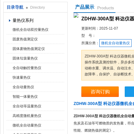
产品展示
目录导航
Directory
Products
鹤壁市科达仪器仪表有限公司
ZDHW-300A型 科达
量热仪系列
更新时间：
2025-11-07
微机全自动双控量热仪
型 号：
固废热值测定仪
所属分类：
微机全自动量热仪
固体废物热值测定仪
ZDHW-300A型 科达仪器微
固体垃圾量热仪
操作系统及测控软件，异步多
全自动触控量热仪
动称水重、调水温、自动注水
故障率，自保护、自诊断技术
快速量热仪
全自动量热仪
咨询订购
智能一体量热仪
ZDHW-300A型 科达仪器微
全自动等温量热仪
高精度微机量热仪
ZDHW-300A型 科达仪器微机全自动
焦炭及石油等可燃物质的发热量，符合国标G
微机全自动量热仪
性能、燃烧热值的测定》。