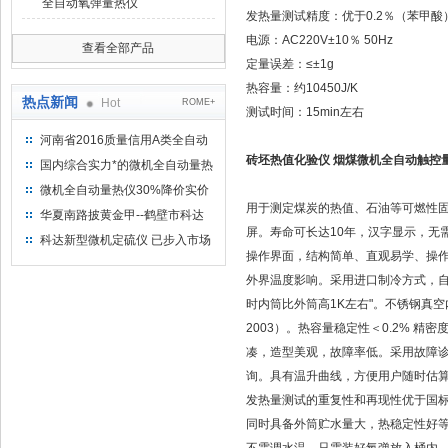
全自动氧弹量热仪
发热量测试精度：优于0.2％（苯甲酸
电源：AC220V±10％ 50Hz
查看全部产品
定量误差：≤±1g
热容量：约10450J/K
热点新闻
Hot
ROME+
测试时间：15min左右
河南省2016质量信用A类全自动
量热仪
砖坯热值化验仪 烟煤微机全自动触控
国内综合实力*的微机全自动量热
仪制造企业
微机全自动量热仪30%降价实价
用于测定煤炭的热值、石油等可燃性固体
出售
华夏南路披黄金甲--鹤壁市科达
屏。寿命可长达10年，汉字显示，无
仪器仪表有限公司
科达新型微机定硫仪 已步入市场
操作界面，结构简单、直观易学、操
外界温度影响。采用进口制冷方式，自动
时内筒比外筒高1K左右"。不锈钢真空内筒
2003）。热容量稳定性＜0.2% 精
凑，造型美观，故障率低。采用故障诊
询。具有温升曲线，方便用户随时估
发热量测试的重复性和再现性优于国标G
同时具备外筒贮水量大，热稳定性好