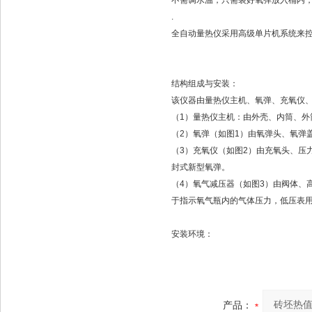
不需调水温，只需装好氧弹放入桶内
.
全自动量热仪采用高级单片机系统来
结构组成与安装：
该仪器由量热仪主机、氧弹、充氧仪
（1）量热仪主机：由外壳、内筒、
（2）氧弹（如图1）由氧弹头、氧弹
（3）充氧仪（如图2）由充氧头、压
封式新型氧弹。
（4）氧气减压器（如图3）由阀体、高
于指示氧气瓶内的气体压力，低压表
安装环境：
产品：