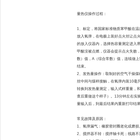
量热仪操作过程：
1、标定，将国家标准物质苯甲酸在温度
放入氧弹，在电极上装好点火丝让点火
的放入仪器内，选择热容量测定进入界
甲酸没被点燃，仪器会提示点火失败，
数）值，A（综合常数）值，连续做上
结束。
2、发热量操作：取制好的空气干燥煤样
丝中间与煤样接触，在氧弹内装10毫
转换到发热量测定，输入式样重量，
查后重做这个样子）。13分钟左右实
量输入后，到最后结果内重新打印结
常见故障及原因：
1、氧弹漏气：橡胶密封圈老化或磨损
2、搅拌器不转：搅拌轴卡死；线路不