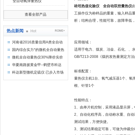
全自动氧弹量热仪
砖坯热值化验仪 全自动双控量热仪
工操作仅为称样品的重量，输入样品
查看全部产品
析；结构合理，性能可靠，故障率低
热点新闻
Hot
ROME+
河南省2016质量信用A类全自动
应用领域：
量热仪
适用于电力、煤炭、冶金、石化、、
国内综合实力*的微机全自动量热
仪制造企业
GB/T213-2008《煤的发热量测定
微机全自动量热仪30%降价实价
出售
华夏南路披黄金甲--鹤壁市科达
仪器仪表有限公司
标准配置：
科达新型微机定硫仪 已步入市场
量热仪主机1台、氧气减压器1个、氧弹
根、针管1个
性能特点：
1、由单片机控制，采用液晶显示屏，
2、自动化程序高，自动称水重、自
测试结果，方便快捷。
3、测试结果稳定可靠，可做为仲裁分