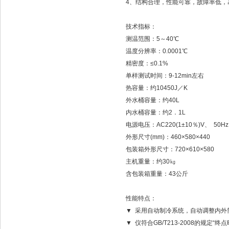
4、结构合理，性能可靠，故障率低，
技术指标：
测温范围：5～40℃
温度分辨率：0.0001℃
精密度：≤0.1%
单样测试时间：9-12min左右
热容量：约10450J／K
外水桶容量：约40L
内水桶容量：约2．1L
电源电压：AC220(1±10％)V、 50Hz
外形尺寸(mm)：460×580×440
包装箱外形尺寸：720×610×580
主机重量：约30㎏
含包装箱重量：43公斤
性能特点：
▼ 采用自动制冷系统，自动调整内外
▼ 仪符合GB/T213-2008的规定“