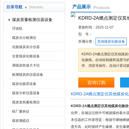
产品展示
目录导航
Directory
Products
鹤壁市科达仪器仪表有限公司
KDRD-2A燃点测定仪
煤炭质量检测仪器设备
更新时间：
2025-11-07
浮选机
型 号：
煤炭水分检测仪
所属分类：
其他煤炭化验设备
化验煤炭灰分仪器
KDRD-2A燃点测定仪其他
全套煤炭化验设备
化曲线。自动绘制煤样温度与
测煤炭热值大卡仪
停、消音等操作。自动计算试
检测煤炭的仪器设备
咨询订购
煤炭化验室设备
煤炭分析仪器设备
KDRD-2A燃点测定仪其他煤炭
煤炭发热量检测仪
KDRD-2A燃点测定仪其他煤炭化验设
砖厂量热仪
化带，在储运过程中可根据煤的着火
本仪器的工作原理是：根据可燃物燃
煤炭测硫仪
度升高，此时煤样产生爆燃，发生爆燃时