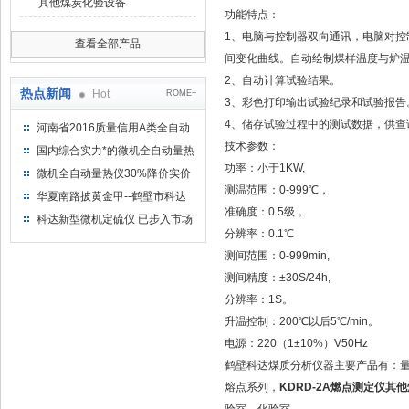
其他煤炭化验设备
功能特点：
1、电脑与控制器双向通讯，电脑对
查看全部产品
间变化曲线。自动绘制煤样温度与炉
2、自动计算试验结果。
热点新闻
Hot
ROME+
3、彩色打印输出试验纪录和试验报告
4、储存试验过程中的测试数据，供查
河南省2016质量信用A类全自动
量热仪
技术参数：
国内综合实力*的微机全自动量热
功率：小于1KW,
仪制造企业
微机全自动量热仪30%降价实价
测温范围：0-999℃，
出售
华夏南路披黄金甲--鹤壁市科达
准确度：0.5级，
仪器仪表有限公司
科达新型微机定硫仪 已步入市场
分辨率：0.1℃
测间范围：0-999min,
测间精度：±30S/24h,
分辨率：1S。
升温控制：200℃以后5℃/min。
电源：220（1±10%）V50Hz
鹤壁科达煤质分析仪器主要产品有：
熔点系列，
KDRD-2A燃点测定仪其