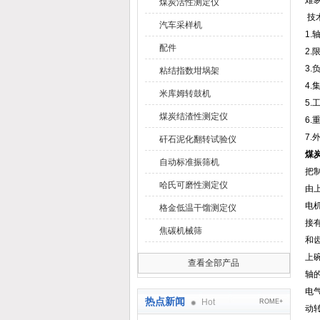
难
煤炭活性测定仪
技
汽车采样机
1.轴
配件
2.
3.
粘结指数坩埚架
4.
米库姆转鼓机
5.
煤炭结渣性测定仪
6.
7.
矸石泥化翻转试验仪
煤炭
自动标准振筛机
把
哈氏可磨性测定仪
由
电
格金低温干馏测定仪
接
焦碳机械筛
和
上
查看全部产品
轴
电
热点新闻
Hot
ROME+
动