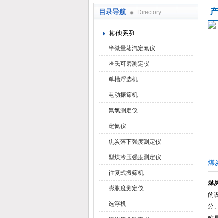
产
目录导航
Directory
鹤壁市科达仪器仪表有限公司
其他系列
半微量蒸汽定氮仪
哈氏可磨测定仪
单槽浮选机
电动振筛机
氟氯测定仪
定氮仪
焦炭落下强度测定仪
型煤冷压强度测定仪
煤
往复式振筛机
煤炭
膨胀度测定仪
的
选浮机
分