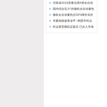
河南省2016质量信用A类全自动
量热仪
国内综合实力*的微机全自动量热
仪制造企业
微机全自动量热仪30%降价实价
出售
华夏南路披黄金甲--鹤壁市科达
仪器仪表有限公司
科达新型微机定硫仪 已步入市场