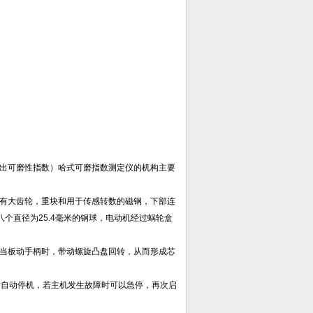
出可磨性指数）哈式可磨指数测定仪的机构主要
有大齿轮，重块和用于传感转数的磁钢，下部连
八个直径为25.4毫米的钢球，电动机经过蜗轮盒
当板动手柄时，带动螺旋凸盘回转，从而形成芯
后自动停机，若主机发生故障时可以急停，再次启