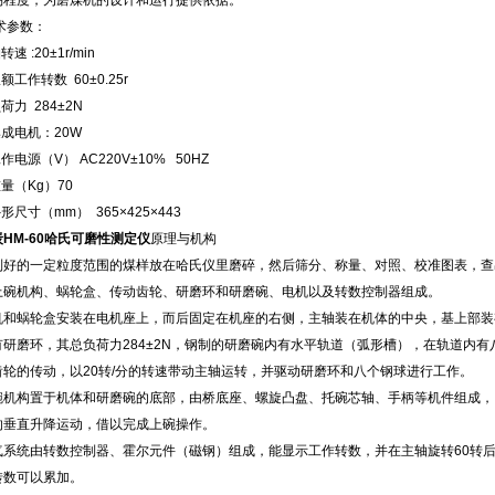
易程度，为磨煤机的设计和运行提供依据。
术参数：
转速 :20±1r/min
限额工作转数 60±0.25r
负荷力 284±2N
集成电机：20W
工作电源（V） AC220V±10% 50HZ
重量（Kg）70
外形尺寸（mm） 365×425×443
HM-60哈氏可磨性测定仪
原理与机构
制好的一定粒度范围的煤样放在哈氏仪里磨碎，然后筛分、称量、对照、校准图表，查
上碗机构、蜗轮盒、传动齿轮、研磨环和研磨碗、电机以及转数控制器组成。
机和蜗轮盒安装在电机座上，而后固定在机座的右侧，主轴装在机体的中央，基上部装
有研磨环，其总负荷力284±2N，钢制的研磨碗内有水平轨道（弧形槽），在轨道内有
齿轮的传动，以20转/分的转速带动主轴运转，并驱动研磨环和八个钢球进行工作。
碗机构置于机体和研磨碗的底部，由桥底座、螺旋凸盘、托碗芯轴、手柄等机件组成，
的垂直升降运动，借以完成上碗操作。
气系统由转数控制器、霍尔元件（磁钢）组成，能显示工作转数，并在主轴旋转60转
转数可以累加。