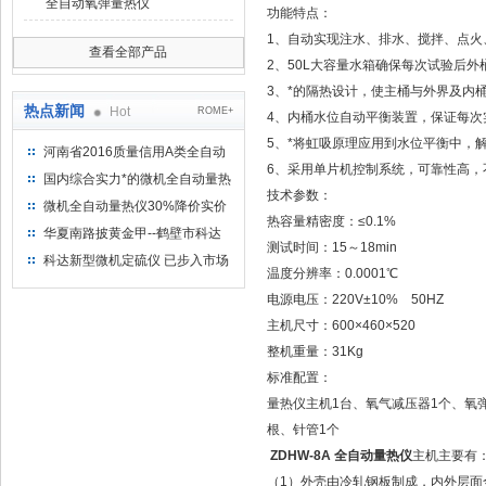
全自动氧弹量热仪
功能特点：
1、自动实现注水、排水、搅拌、点
查看全部产品
2、50L大容量水箱确保每次试验后外桶
3、*的隔热设计，使主桶与外界及内
热点新闻
Hot
ROME+
4、内桶水位自动平衡装置，保证每次
5、*将虹吸原理应用到水位平衡中，
河南省2016质量信用A类全自动
6、采用单片机控制系统，可靠性高，
量热仪
国内综合实力*的微机全自动量热
技术参数：
仪制造企业
微机全自动量热仪30%降价实价
热容量精密度：≤0.1%
出售
华夏南路披黄金甲--鹤壁市科达
测试时间：15～18min
仪器仪表有限公司
科达新型微机定硫仪 已步入市场
温度分辨率：0.0001℃
电源电压：220V±10% 50HZ
主机尺寸：600×460×520
整机重量：31Kg
标准配置：
量热仪主机1台、氧气减压器1个、氧弹
根、针管1个
ZDHW-8A 全自动量热仪
主机主要有
（1）外壳由冷轧钢板制成，内外层面