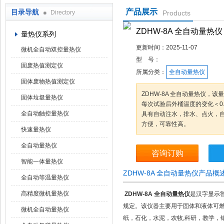
产品展示
目录导航
Directory
Products
鹤壁市科达仪器仪表有限公司
ZDHW-8A 全自动量热仪
量热仪系列
更新时间：
2025-11-07
微机全自动双控量热仪
型 号：
固废热值测定仪
所属分类：
全自动量热仪
固体废物热值测定仪
ZDHW-8A 全自动量热仪，
固体垃圾量热仪
每次试验后外桶温度的变化＜0
全自动触控量热仪
具有自动注水，排水、点火，
方便，可靠性高。
快速量热仪
全自动量热仪
咨询订购
智能一体量热仪
ZDHW-8A 全自动量热仪产品概
全自动等温量热仪
高精度微机量热仪
ZDHW-8A 全自动量热仪
是汉字显示智
规定。该仪器主要用于固体和液体可
微机全自动量热仪
纸，石化，水泥，农牧,科研，教学，