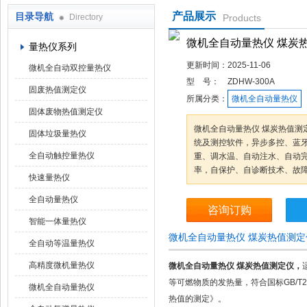
产品展示
目录导航
Directory
Products
鹤壁市科达仪器仪表有限公司
微机全自动量热仪 煤炭
量热仪系列
更新时间：
2025-11-06
微机全自动双控量热仪
型 号：
ZDHW-300A
固废热值测定仪
所属分类：
微机全自动量热仪
固体废物热值测定仪
微机全自动量热仪 煤炭热值测定
固体垃圾量热仪
统及测控软件，异步多控、蓝
全自动触控量热仪
重、调水温、自动注水、自动
率，自保护、自诊断技术、故
快速量热仪
全自动量热仪
咨询订购
智能一体量热仪
微机全自动量热仪 煤炭热值测
全自动等温量热仪
高精度微机量热仪
微机全自动量热仪 煤炭热值测定仪
，
等可燃物质的发热量，符合国标GB/T21
微机全自动量热仪
热值的测定》。