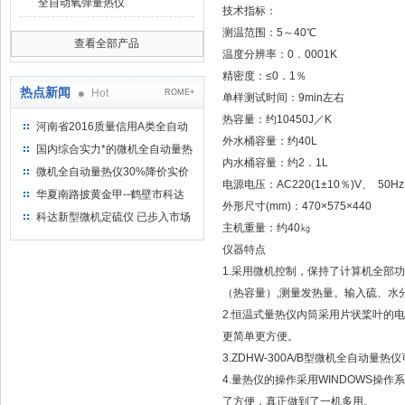
全自动氧弹量热仪
技术指标：
测温范围：5～40℃
查看全部产品
温度分辨率：0．0001K
精密度：≤0．1％
热点新闻
Hot
ROME+
单样测试时间：9min左右
热容量：约10450J／K
河南省2016质量信用A类全自动
外水桶容量：约40L
量热仪
国内综合实力*的微机全自动量热
内水桶容量：约2．1L
仪制造企业
微机全自动量热仪30%降价实价
电源电压：AC220(1±10％)V、 50Hz
出售
华夏南路披黄金甲--鹤壁市科达
外形尺寸(mm)：470×575×440
仪器仪表有限公司
科达新型微机定硫仪 已步入市场
主机重量：约40㎏
仪器特点
1.采用微机控制，保持了计算机全部
（热容量）,测量发热量。输入硫、水
2.恒温式量热仪内筒采用片状桨叶的
更简单更方便。
3.ZDHW-300A/B型微机全自
4.量热仪的操作采用WINDOWS
了方便，真正做到了一机多用。