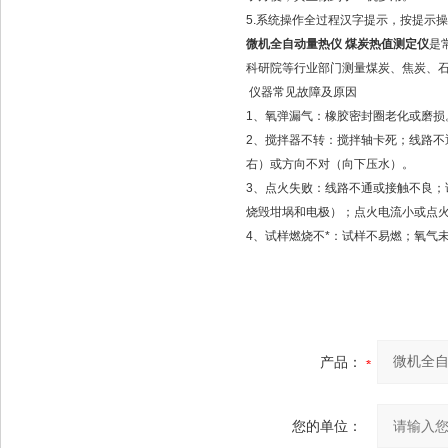
5.系统操作全过程汉字提示，按提示
微机全自动量热仪 煤炭热值测定仪
是
科研院等行业部门测量煤炭、焦炭、石
仪器常见故障及原因
1、氧弹漏气：橡胶密封圈老化或磨损
2、搅拌器不转：搅拌轴卡死；线路不
右）或方向不对（向下压水）。
3、点火失败：线路不通或接触不良
烧毁坩埚和电极）；点火电流小或点
4、试样燃烧不*：试样不易燃；氧气
产品：
您的单位：