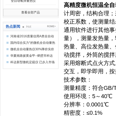
全自动氧弹量热仪
高精度微机恒温全自
计周密，结构合理；
查看全部产品
校正系数，使测量结
热点新闻
Hot
ROME+
通用软件进行其他事
河南省2016质量信用A类全自动
量），测量发热量，
量热仪
国内综合实力*的微机全自动量热
热量、高位发热量、
仪制造企业
微机全自动量热仪30%降价实价
动搅拌，外筒的搅拌
出售
华夏南路披黄金甲--鹤壁市科达
仪器仪表有限公司
采用熔断式点火方式。
科达新型微机定硫仪 已步入市场
交互，即学即用，按
技术参数：
测量精度：符合GB/T2
使用环境：5～40℃
分辨率：0.0001℃
精密度：≤0.1%