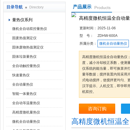
产品展示
目录导航
Directory
Products
鹤壁市科达仪器仪表有限公司
高精度微机恒温全自动量
量热仪系列
更新时间：
2025-11-06
微机全自动双控量热仪
型 号：
ZDHW-600A
固废热值测定仪
所属分类：
微机全自动量热仪
固体废物热值测定仪
固体垃圾量热仪
高精度微机恒温全自动量热仪
度，减小冷却校正系数，使测
全自动触控量热仪
仪系统的能当量，即可换算并
量等数据；搅拌装置内筒采用
快速量热仪
式电动搅拌，使搅拌更均匀、
全自动量热仪
汉字提示、人机交互，即学即
机双控。
智能一体量热仪
全自动等温量热仪
咨询订购
高精度微机量热仪
高精度微机恒温全
微机全自动量热仪