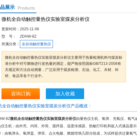
品展示
Products
微机全自动触控量热仪实验室煤炭分析仪
更新时间：
2025-11-06
型 号：
ZDHW-8Z
所属分类：
全自动触控量热仪
微机全自动触控量热仪实验室煤炭分析仪主要用于热量检测机构与煤炭标
准分析中对可燃物进行发热量的测定，能严格按照国标GB/T213-2008有
关规定和方法自动测量，广泛应用于煤炭检测、石油、化工、木材、科
研、食品等各个行业中。
咨询订购
加入收藏
机全自动触控量热仪实验室煤炭分析仪产品概述：
HW-8Z
微机全自动触控量热仪实验室煤炭分析仪
由量热仪主机、氧弹、充氧仪、氧气
热仪主机：由外壳、内筒、外筒、搅拌器、温度传感器、热敏打印机和嵌入式液晶显示
弹：由氧弹头、氧弹盖、弹筒、点火电极、燃烧坩埚几部分组成，为试样提供过量氧气