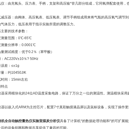
氧仪：由充氧头、压力表、手柄，支架和高压输*管几部分组成，它同氧弹配套使用，
。
气减压器：由阀体、高压氧表、低压氧表、调节手柄组成用来将气瓶的高压氧气调节到实验所
的气体压力，低压表用于指示实验所需的调整压力。
器主要的技术参数：
测量范围：0℃-65℃
测量分辨率：0.0001℃
热量测试精度：优于0.2％（苯甲酸）
：AC220V±10％? 50Hz
误差：≤±1g
量：约10450J/K
时间：15min左右
能特点
 仪器采用模块化的24位AD温度采集电路，保证了万分之一位的测温性。测温模块采
。
 仪器以嵌入式ARM为主控芯片，配置7寸真彩触摸液晶屏以及鼠标设备，实现了操作
。
微机全自动触控量热仪实验室煤炭分析仪
具备了计算机*的数据处理功能和*的可扩展
今后的设备组网和数据共享提供了兼容的可能。