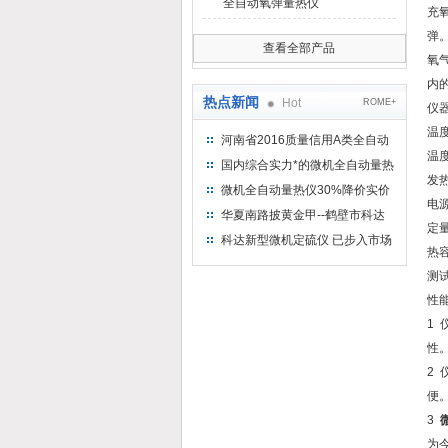
全自动氧弹量热仪
充
弹
查看全部产品
氧
内
热点新闻
Hot
ROME+
仪
温度
河南省2016质量信用A类全自动
温度
量热仪
国内综合实力*的微机全自动量热
发
仪制造企业
微机全自动量热仪30%降价实价
电源
出售
华夏南路披黄金甲--鹤壁市科达
定量
仪器仪表有限公司
科达新型微机定硫仪 已步入市场
热容
测试
性
1
性
2
便
3
为