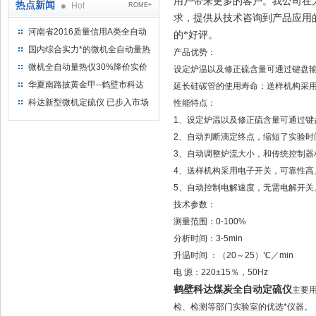
用户带来更多的客户。我公司在
热点新闻
Hot
ROME+
求，提供从技术咨询到产品应用
河南省2016质量信用A类全自动
的*好评。
量热仪
国内综合实力*的微机全自动量热
产品优势：
仪制造企业
微机全自动量热仪30%降价实价
设定炉温以及修正硫含量可通过键盘
出售
华夏南路披黄金甲--鹤壁市科达
延长硅碳管的使用寿命；送样机构采
仪器仪表有限公司
科达新型微机定硫仪 已步入市场
性能特点：
1、设定炉温以及修正硫含量可通过键
2、自动判断滴定终点，缩短了实验时
3、自动调整炉流大小，和传统控制器
4、送样机构采用电子开关，可靠性高
5、自动控制电解速度，无需电解开关
技术参数：
测量范围：0-100%
分析时间：3-5min
升温时间 ：（20～25）℃／min
电 源：220±15％，50Hz
鹤壁科达煤炭全自动定硫仪
主要
检、检测等部门实验室的优选*仪器。