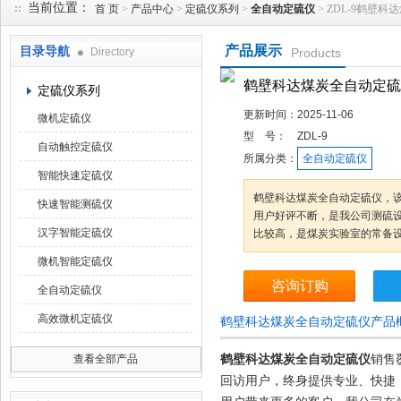
当前位置：
首 页
>
产品中心
>
定硫仪系列
>
全自动定硫仪
> ZDL-9鹤壁
产品展示
目录导航
Directory
Products
鹤壁市科达仪器仪表有限公司
鹤壁科达煤炭全自动定硫
定硫仪系列
更新时间：
2025-11-06
微机定硫仪
型 号：
ZDL-9
自动触控定硫仪
所属分类：
全自动定硫仪
智能快速定硫仪
鹤壁科达煤炭全自动定硫仪，
快速智能测硫仪
用户好评不断，是我公司测硫设
汉字智能定硫仪
比较高，是煤炭实验室的常备
微机智能定硫仪
咨询订购
全自动定硫仪
高效微机定硫仪
鹤壁科达煤炭全自动定硫仪产品
鹤壁科达煤炭全自动定硫仪
销售
查看全部产品
回访用户，终身提供专业、快捷