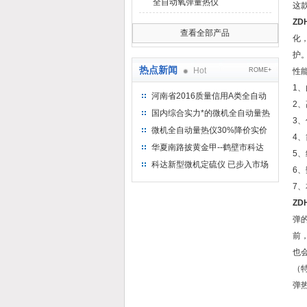
全自动氧弹量热仪
这
ZD
查看全部产品
化
护
热点新闻
Hot
ROME+
性
1
河南省2016质量信用A类全自动
2
量热仪
国内综合实力*的微机全自动量热
3
仪制造企业
微机全自动量热仪30%降价实价
4
出售
华夏南路披黄金甲--鹤壁市科达
5
仪器仪表有限公司
科达新型微机定硫仪 已步入市场
6
7
ZD
弹
前
也
（
弹