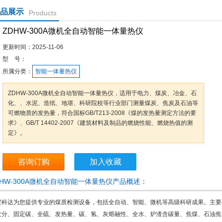
品展示
Products
ZDHW-300A微机全自动智能一体量热仪
更新时间：
2025-11-06
型 号：
所属分类：
智能一体量热仪
ZDHW-300A微机全自动智能一体量热仪，适用于电力、煤炭、冶金、石
化、、水泥、造纸、地堪、科研院校等行业部门测量煤炭、焦炭及石油等
可燃物质的发热量，符合国标GB/T213-2008《煤的发热量测定方法的要
求》、GB/T 14402-2007《建筑材料及制品的燃烧性能、燃烧热值的测
定》。
咨询订购
加入收藏
DHW-300A微机全自动智能一体量热仪产品概述：
壁科达为您提供专业的煤质检测设备，包括全自动、智能、微机等高级科研成果。主要
发分、固定碳、全硫、发热量、碳、氢、灰熔融性、全水、炉渣含碳量、焦煤、石油焦