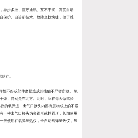
软件，异步多控、蓝牙通讯、互不干扰；高度自动
自保护、自诊断技术、故障查找快捷，便于维
。
据储存。
弹性不好或部件磨损造成的接触不严密所致。 氧
干燥，特别是在北方。此时，应在每天做试验
热仪的氧弹进、出气口接头内部有脏物或上的不紧
有一种出气口接头为尖锥形或椭圆形，长期使用
一般使用在氧弹量热仪，全自动氧弹量热仪，氧