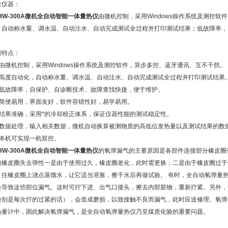
款仪器：
HW-300A微机全自动智能一体量热仪
由微机控制，采用Windows操作系统及测控
，自动称水重、调水温、自动注水、自动完成测试全过程并打印测试结果；低故障率，
。
能特点：
、由微机控制，采用Windows操作系统及测控软件，异步多控、蓝牙通讯、互不干扰。
、高度自动化，自动称水重、调水温、自动注水、自动完成测试全过程并打印测试结果
、低故障率，自保护、自诊断技术、故障查找快捷，便于维护。
、简便易用，界面友好，软件容错性好，易学易用。
、结果准确，采用*的冷却校正体系，保证仪器性能的测试稳定性。
、数据处理，输入相关数据，微机自动换算被测物质的高低位发热量以及测试结果的数
、本机可实现一机双控。
HW-300A微机全自动智能一体量热仪
的氧弹漏气的主要原因是各部件连接部分橡皮圈
的橡皮圈失去弹性一是由于使用过久，橡皮圈老化，此时需更换；二是由于橡皮圈过于
，往橡皮圈上浇点蒸馏水，让它适当溶胀，擦干水后再做试验。 有时，全自动氧弹量
会导致这些部位漏气。这时可拧下进、出气口接头，擦去内部脏物，重新拧紧。另外，
特别是每次拧的过紧的话），会造成磨损，以致接触不良而漏气，此时应送修理。氧弹
热量计中，因此解决氧弹漏气，是全自动氧弹量热仪乃至煤质化验的重要问题。