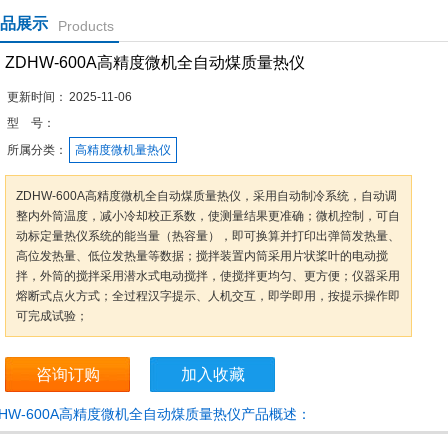
品展示
Products
ZDHW-600A高精度微机全自动煤质量热仪
更新时间：
2025-11-06
型 号：
所属分类：
高精度微机量热仪
ZDHW-600A高精度微机全自动煤质量热仪，采用自动制冷系统，自动调
整内外筒温度，减小冷却校正系数，使测量结果更准确；微机控制，可自
动标定量热仪系统的能当量（热容量），即可换算并打印出弹筒发热量、
高位发热量、低位发热量等数据；搅拌装置内筒采用片状桨叶的电动搅
拌，外筒的搅拌采用潜水式电动搅拌，使搅拌更均匀、更方便；仪器采用
熔断式点火方式；全过程汉字提示、人机交互，即学即用，按提示操作即
可完成试验；
咨询订购
加入收藏
DHW-600A高精度微机全自动煤质量热仪产品概述：