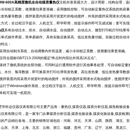
HW-600A高精度微机全自动煤质量热仪
主机外形美观大方，设计周密，结构合理，该
小冷却校正系数，使测量结果更准确；采用微机控制，可自动标定量热仪系统的热容量
位发热量等数据；搅拌装置内筒采用片状桨叶的电动搅拌，外筒的搅拌采用潜水式电动
火方式；全过程汉字提示、人机交互，即学即用，按提示操作即可完成试验；更可实现
热仪
具有自动注水、排水、自动调水温、自动搅拌、自动点火、微型打印机打印结果等
菜单式操作界面，简单易操作。具有实验后换算高、低位发热量功能。实验过程自动冷
能特点：
、采用自动制冷系统，自动调整内外筒温度，减小冷却校正系数，使测量结果更准确。
仪符合国标GB/T213-2008的规定“终点时内筒比外筒高1K左右”。
、保持了微机系统的全部功能，可同时运行通用软件进行其他事务处理，可自动标定量
硫、水分、氢等数据，即可换算并打印出弹筒发热量、高位发热量、低位发热量等数据
、搅拌装置内筒采用片状桨叶的电动搅拌，外筒的搅拌采用潜水式电动搅拌，使搅拌更
、运行于Windows操作系统，全过程汉字提示、人机交互，即学即用，按提示操作即
、本机可实现一机双控。
壁市科达仪器仪表有限公司主要产品有：量热仪,煤质仪器,煤质分析仪器,煤焦检验设备
器仪表有限公司，是一家专门从事煤质分析仪器,煤质化验设备,煤炭化验设备,煤炭检测
司的产品销往各地，主要的销售区域包括：河南、河北、天津、山西、陕西、湖北、安
、山东、天津、上海、北京、云南、浙江、福建、贵州、广东、辽宁、吉林、黑龙江、