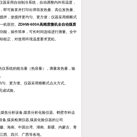
仪器采用自动制冷系统，自动调整内外筒温度，
，即可换算并打印出弹筒发热量、高位发热量、
搅拌，使搅拌更均匀、更方便；仪器采用熔断式
一机双控。
ZDHW-600A高精度微机全自动煤质
功能，操作简单，可长时间连续进行测量。全中
却校正，对使用环境温度要求宽松。
热仪系统的能当量（热容量），测量发热量，输
。
均匀、更方便。仪器采用熔断式点火方式。
可完成试验。
,煤焦分析设备,煤质分析化验仪器。鹤壁市科达
设备,煤炭检测仪器,煤炭化验仪器的公司
徽、海南、中国台湾、湖南、新疆、内蒙古、青
江西、四川、广西等各地。