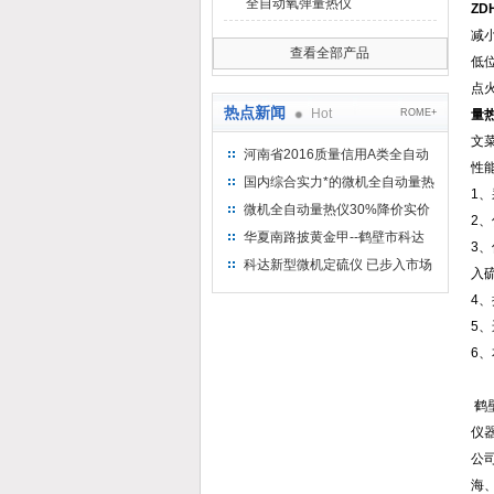
全自动氧弹量热仪
ZD
减
查看全部产品
低
点
热点新闻
Hot
ROME+
量
文
河南省2016质量信用A类全自动
性
量热仪
国内综合实力*的微机全自动量热
1
仪制造企业
微机全自动量热仪30%降价实价
2、
出售
华夏南路披黄金甲--鹤壁市科达
3
仪器仪表有限公司
科达新型微机定硫仪 已步入市场
入
4
5
6
鹤
仪
公
海