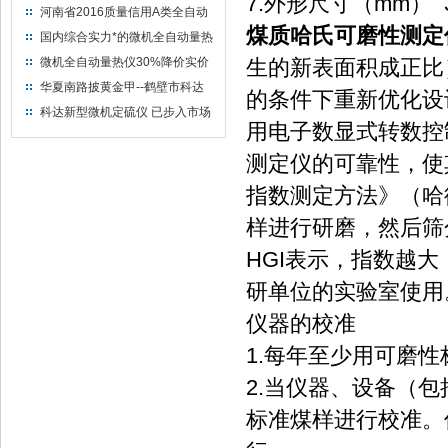
7.外形尺寸（mm） 36
河南省2016质量信用A类全自动
煤质哈氏可磨性测定
量热仪
国内综合实力*的微机全自动量热
仪制造企业
微机全自动量热仪30%降价实价
生的新表面积成正比
出售
华夏南路披黄金甲--鹤壁市科达
的条件下重新优化设
仪器仪表有限公司
科达新型微机定硫仪 已步入市场
用电子数显式转数控
测定仪的可靠性，使
指数测定方法》（哈
样进行研磨，然后筛
HGI表示，指数越
研单位的实验室使用
仪器的校准
1.每年至少用可磨
2.当仪器、设备（
标准煤样进行校准。