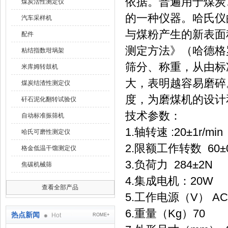
依据。普遍用于煤炭
煤炭活性测定仪
的一种仪器。哈氏仪
汽车采样机
与煤粉产生的新表面
配件
测定方法》（哈德格
粘结指数坩埚架
筛分、称重，从由标
米库姆转鼓机
大，表明越容易磨碎
煤炭结渣性测定仪
度，为磨煤机的设计
矸石泥化翻转试验仪
技术参数：
自动标准振筛机
1.轴转速 :20±1r/min
哈氏可磨性测定仪
2.限额工作转数 60±0
格金低温干馏测定仪
3.负荷力 284±2N
焦碳机械筛
4.集成电机：20W
查看全部产品
5.工作电源（V） AC2
6.重量（Kg）70
热点新闻
Hot
ROME+