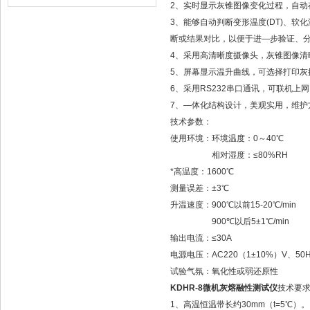
2、实时显示灰锥图像变化过程，自动
3、能够自动判断变形温度(DT)、软化
断或结果对比，以便于进—步验证、
4、采用高清晰度摄像头，灰锥图像清
5、屏幕显示温升曲线，可选择打印灰
6、采用RS232串口通讯，可联机上
7、—体化结构设计，美观实用，维护
技术参数：
使用环境：环境温度：0～40℃
相对湿度：≤80%RH
*高温度：1600℃
测量误差：±3℃
升温速度：900℃以前15-20℃/min
900℃以后5±1℃/min
输出电流：≤30A
电源电压：AC220（1±10%）V、50H
试验气氛：氧化性或弱还原性
KDHR-8微机灰熔融性测试仪
技术要
1、高温恒温带长约30mm（t=5℃）。