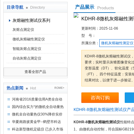
产品展示
目录导航
Directory
Products
鹤壁市科达仪器仪表有限公司
KDHR-8微机灰熔融性
灰熔融性测试仪系列
更新时间：
2025-11-06
灰熔点测定仪
型 号：
微机灰熔融性测定仪
所属分类：
微机灰熔融性测定仪
智能灰熔点测定仪
KDHR-8微机灰熔融性测试仪，
自动灰熔点测定仪
要求；实时显示灰锥图像变化
变形温度（DT）、软化温度（
查看全部产品
（FT）、四个特征温度：安装
结果对比，以便于进—步验证
热点新闻
Hot
ROME+
咨询订购
河南省2016质量信用A类全自动
量热仪
国内综合实力*的微机全自动量热
KDHR-8微机灰熔融性测试仪产
仪制造企业
微机全自动量热仪30%降价实价
出售
华夏南路披黄金甲--鹤壁市科达
KDHR-8微机灰熔融性测试仪
性能特
仪器仪表有限公司
科达新型微机定硫仪 已步入市场
1、由微机自动控制，符合国标GB219-