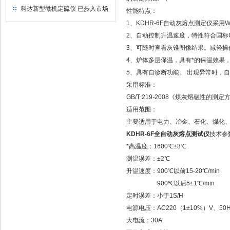
仪器仪表有限公司
科达新型微机定硫仪 已步入市场
性能特点：
1、KDHR-6F自动灰熔点测定仪采
2、自动控制升温速度，特性符合国标G
3、可随时查看灰锥图像结果。减轻操
4、炉体多层保温，具有*的保温效果
5、具有自诊断功能。 出现异常时，
采用标准：
GB/T 219-2008《煤灰熔融性的测定
适用范围：
主要适用于电力、冶金、石化、煤化
KDHR-6F全自动灰熔点测试仪
技术参
*高温度：1600℃±3℃
测温误差：±2℃
升温速度：900℃以前15-20℃/
900℃以后5±1℃/min
定时误差：小于1S/H
电源电压：AC220（1±10%）V、50H
大电流：30A