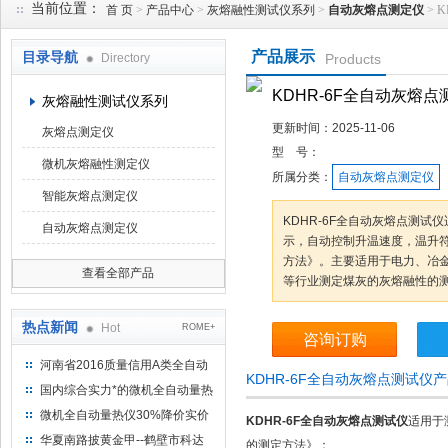
当前位置：
首 页
>
产品中心
>
灰熔融性测试仪系列
>
自动灰熔点测定仪
> 
产品展示
目录导航
Directory
Products
鹤壁市科达仪器仪表有限公司
KDHR-6F全自动灰熔点
灰熔融性测试仪系列
更新时间：
2025-11-06
灰熔点测定仪
型 号：
微机灰熔融性测定仪
所属分类：
自动灰熔点测定仪
智能灰熔点测定仪
KDHR-6F全自动灰熔点测
自动灰熔点测定仪
示，自动控制升温速度，温升符合
方法》。主要适用于电力、冶
查看全部产品
等行业测定煤灰的灰熔融性的
热点新闻
Hot
ROME+
咨询订购
河南省2016质量信用A类全自动
KDHR-6F全自动灰熔点测试仪
量热仪
国内综合实力*的微机全自动量热
仪制造企业
微机全自动量热仪30%降价实价
KDHR-6F全自动灰熔点测试仪
适用于
出售
华夏南路披黄金甲--鹤壁市科达
的测定方法》；