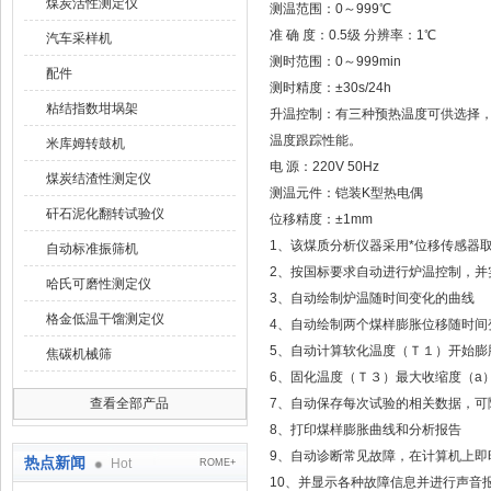
煤炭活性测定仪
测温范围：0～999℃
准 确 度：0.5级 分辨率：1℃
汽车采样机
测时范围：0～999min
配件
测时精度：±30s/24h
粘结指数坩埚架
升温控制：有三种预热温度可供选择，正
温度跟踪性能。
米库姆转鼓机
电 源：220V 50Hz
煤炭结渣性测定仪
测温元件：铠装K型热电偶
矸石泥化翻转试验仪
位移精度：±1mm
1、该煤质分析仪器采用*位移传感器
自动标准振筛机
2、按国标要求自动进行炉温控制，并
哈氏可磨性测定仪
3、自动绘制炉温随时间变化的曲线
格金低温干馏测定仪
4、自动绘制两个煤样膨胀位移随时间
5、自动计算软化温度（Ｔ１）开始膨
焦碳机械筛
6、固化温度（Ｔ３）最大收缩度（a
查看全部产品
7、自动保存每次试验的相关数据，可
8、打印煤样膨胀曲线和分析报告
9、自动诊断常见故障，在计算机上即
热点新闻
Hot
ROME+
10、并显示各种故障信息并进行声音