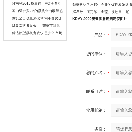
河南省2016质量信用A类全自动
鹤壁科达为您提供专业的煤质检测设
量热仪
国内综合实力*的微机全自动量热
挥发分、固定碳、全硫、发热量、碳
仪制造企业
微机全自动量热仪30%降价实价
KDAY-2000奥亚膨胀度测定仪
图片
出售
华夏南路披黄金甲--鹤壁市科达
仪器仪表有限公司
科达新型微机定硫仪 已步入市场
产品：
您的单位：
您的姓名：
联系电话：
常用邮箱：
省份：