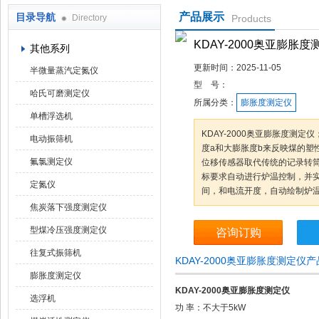
产品展示
目录导航
Directory
Products
鹤壁市科达仪器仪表有限公司
KDAY-2000奥亚膨胀度
其他系列
更新时间：
2025-11-05
半微量蒸汽定氮仪
型 号：
哈氏可磨测定仪
所属分类：
膨胀度测定仪
单槽浮选机
KDAY-2000奥亚膨胀度测
电动振筛机
度a和大膨胀度b来反映煤的塑
氟氯测定仪
位移传感器取代传统的记录转
标要求自动进行炉温控制，并
定氮仪
间，和电流开度，自动绘制炉
焦炭落下强度测定仪
型煤冷压强度测定仪
咨询订购
往复式振筛机
KDAY-2000奥亚膨胀度测定仪
膨胀度测定仪
KDAY-2000奥亚膨胀度测定仪
选浮机
功 率：不大于5kW