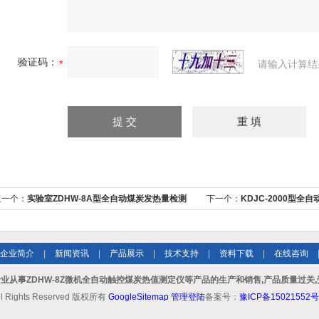
验证码：
请输入计算结
上一个：
实验室ZDHW-8A型全自动煤炭发热量检测
下一个：
KDJC-2000型
仪
仪
企业简介
|
新闻资讯
|
产品展示
|
技术支持
|
资料下载
|
在线咨询
业从事ZDHW-8Z微机全自动触控煤炭热值测定仪等产品的生产和销售,产品质量过关,
ll Rights Reserved 版权所有
GoogleSitemap
管理登陆
备案号：
豫ICP备15021552号