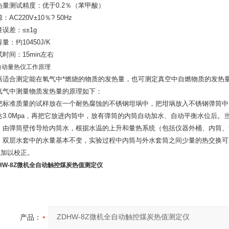
热量测试精度：优于0.2％（苯甲酸）
：AC220V±10％? 50Hz
误差：≤±1g
量：约10450J/K
时间：15min左右
自动量热仪工作原理
器适合测定能在氧气中*燃烧的物质的发热量，也可测定真空中自燃物质的发热
氧气中测量物质发热量的原理如下：
把标准质量的试样放在一个耐热腐蚀的不锈钢坩埚中，把坩埚放入不锈钢弹筒中
达3.0Mpa，再把它放进内筒中，放有弹筒的内筒自动加水、自动平衡水位后
，由弹筒壁传导给内筒水，根据水温的上升和量热系统（包括仪器外桶、内筒、
。双层水套中的水量基本不变，实验过程中内筒与外水套筒之间少量的热交换可
值加以校正。
DHW-8Z微机全自动触控煤炭热值测定仪
产品：