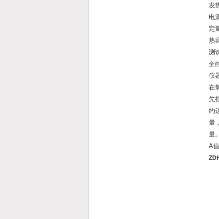
发
电源
定量
热容
测试
全
仪
在
先
约
量
量
A
Z