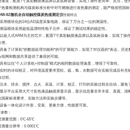
理速度，配置7寸真彩触摸液晶屏以及鼠标设备，实现了操作更简单、灵活，使
于热量检测机构与煤炭标准分析中对可燃物进行发热量的测定，能严格按照国标GB/
DHW-8Z微机全自动触控煤炭热值测定仪
性能特点
、采用模块化的24位AD温度采集电路，保证了万分之一位的测温性。
、测温模块采用超低温漂特性电子元件，保证了测试结果的稳定性。
、以嵌入式ARM为主控芯片，配置7寸真彩触摸液晶屏以及鼠标设备，实现了操
方便。
、具备了计算机*的数据处理功能和*的可扩展能力，实现了对仪器的*表达。历
备组网和数据共享提供了兼容的可能。
、具有以往“个人计算机+控制器”模式的相同数据处理速度，增强了可靠性。
、实时的冷却校正，对环境温度要求宽松。硫，氢，水数据可在实验完成后补充
验过程。
、注水、排水、搅拌、点火、采温、计算、校正、打印的实验过程全自动，避免
、显示平台采用大尺寸彩色液晶触摸屏显示器，显示信息量非常丰富、直观、清
法国家标准要求、实验方法和实验步骤等。
、设备一体化设计外形，安装、更换方便，性能更可靠。
术参数：
度测量范围：0℃-65℃
测量分辨率：0.0001℃