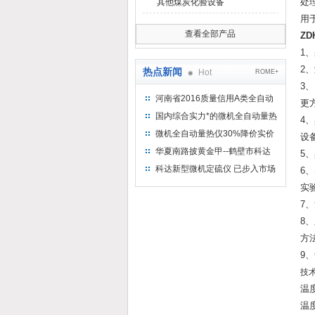
处
其他煤炭化验设备
用
查看全部产品
Z
1
2
热点新闻
Hot
ROME+
3
河南省2016质量信用A类全自动
更
量热仪
国内综合实力*的微机全自动量热
4
仪制造企业
微机全自动量热仪30%降价实价
设
出售
华夏南路披黄金甲--鹤壁市科达
5
仪器仪表有限公司
科达新型微机定硫仪 已步入市场
6
实
7
8
方
9
技
温
温度