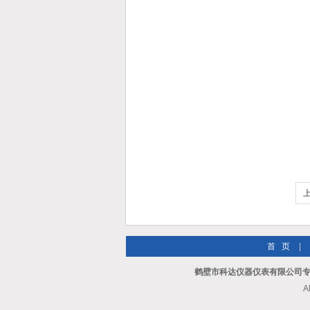
首 页
|
鹤壁市科达仪器仪表有限公司专
A