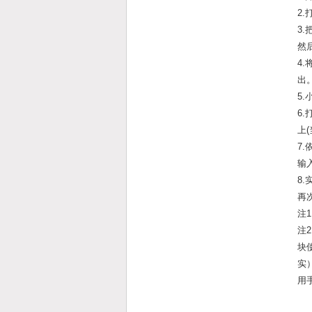
2
3
然
4
出
5
6
上
7
输
8
再
注
注
块
实
用