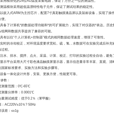
 采用模块化的24位AD温度采集电路，保证了万分之一位的测温性。
 测温模块采用超低温漂特性电子元件，保证了测试结果的稳定性。
 以嵌入式ARM为主控芯片，配置7寸真彩触摸液晶屏以及鼠标设备，实现了操
方便。
 具备了计算机*的数据处理功能和*的可扩展能力，实现了对仪器的*表达。历
备组网和数据共享提供了兼容的可能。
 具有以往“个人计算机+控制器"模式的相同数据处理速度，增强了可靠性。
 实时的冷却校正，对环境温度要求宽松。硫，氢，水数据可在实验完成后补充
验过程。
 注水、排水、搅拌、点火、采温、计算、校正、打印的实验过程全自动，避免
 显示平台采用大尺寸彩色液晶触摸屏显示器，显示信息量非常丰富、直观、清
法国家标准要求、实验方法和实验步骤等。
 设备一体化设计外形，安装、更换方便，性能更可靠。
术参数：
度测量范围：0℃-65℃
测量分辨率：0.0001℃
热量测试精度：优于0.2％（苯甲酸）
：AC220V±10％? 50Hz
误差：≤±1g