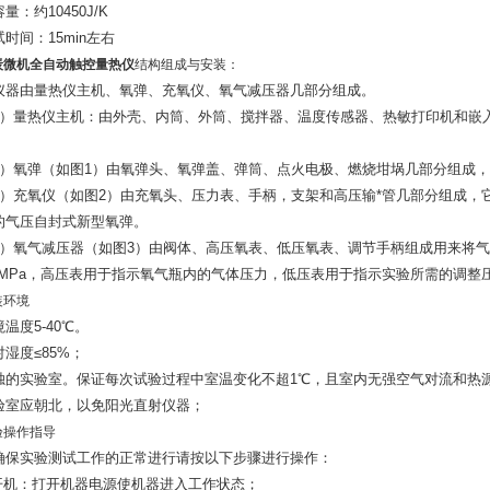
量：约10450J/K
时间：15min左右
炭微机全自动触控量热仪
结构组成与安装：
仪器由量热仪主机、氧弹、充氧仪、氧气减压器几部分组成。
1）量热仪主机：由外壳、内筒、外筒、搅拌器、温度传感器、热敏打印机和嵌
。
2）氧弹（如图1）由氧弹头、氧弹盖、弹筒、点火电极、燃烧坩埚几部分组成
3）充氧仪（如图2）由充氧头、压力表、手柄，支架和高压输*管几部分组成，
的气压自封式新型氧弹。
4）氧气减压器（如图3）由阀体、高压氧表、低压氧表、调节手柄组成用来将气瓶
.0MPa，高压表用于指示氧气瓶内的气体压力，低压表用于指示实验所需的调整
装环境
温度5-40℃。
对湿度≤85%；
独的实验室。保证每次试验过程中室温变化不超1℃，且室内无强空气对流和热
验室应朝北，以免阳光直射仪器；
验操作指导
确保实验测试工作的正常进行请按以下步骤进行操作：
.开机：打开机器电源使机器进入工作状态；