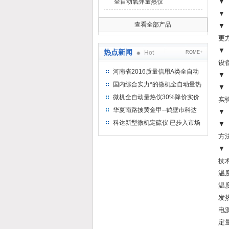
▼
全自动氧弹量热仪
▼
查看全部产品
▼
更
▼
热点新闻
Hot
ROME+
设
河南省2016质量信用A类全自动
▼
量热仪
国内综合实力*的微机全自动量热
▼
仪制造企业
微机全自动量热仪30%降价实价
实
出售
华夏南路披黄金甲--鹤壁市科达
▼
仪器仪表有限公司
科达新型微机定硫仪 已步入市场
▼
方
▼
技
温
温度
发
电源
定量