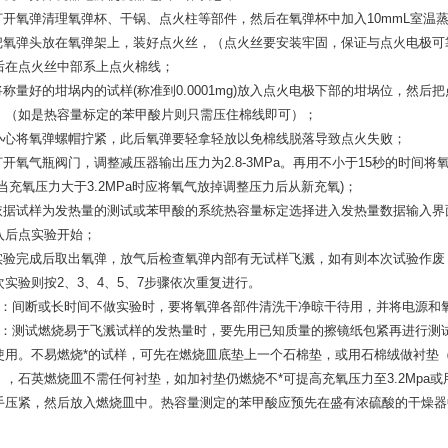
.打开氧弹清理氧弹杯、干锅、点火柱等部件，然后在氧弹杯中加入10mmL室温
.把氧弹头放在氧弹架上，装好点火丝，（点火丝要安装牢固，保证与点火电极可
后在点火丝中部系上点火棉线；
.将称量好的坩埚内的试样(称准到0.0001mg)放入点火电极下部的坩埚位，然
。（如是热容量标定的苯甲酸片则只需压住棉线即可）；
.小心将氧弹螺帽拧紧，此后氧弹要轻拿轻放以免棉线脱落导致点火失败；
.打开氧气瓶阀门，调整减压器输出压力为2.8-3MPa。再用不小于15秒的时
(当充氧压力大于3.2MPa时应将氧气放掉调整压力后从新充氧)；
.依据试样为发热量的测试或苯甲酸的系统热容量标定选择进入发热量数据输入
入后点实验开始；
.实验完成后取出氧弹，放气后检查氧弹内部有无试样飞溅，如有则本次试验作
次实验则按2、3、4、5、7步骤依次重复进行。
1：间断或长时间不做实验时，要将氧弹各部件清洗干净晾干待用，并将电源和
2：测试燃烧易于飞溅试样的发热量时，要先用已知质量的擦镜纸包紧再进行测试
使用。不易燃烧*的试样，可先在燃烧皿底垫上一个石棉垫，或用石棉绒做衬垫
），石英燃烧皿不需任何衬垫，如加衬垫仍燃烧不*可提高充氧压力至3.2Mpa
手压紧，然后放入燃烧皿中。热容量测定的苯甲酸应预先在盛有浓硫酸的干燥器中干燥