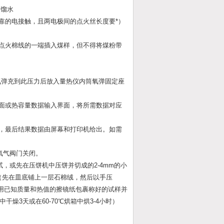
蒸馏水
靠的电接触，且两电极间的点火丝长度要*）
后把点火棉线的一端插入煤样，但不得将煤粉带
间将氧弹充到此压力后放入量热仪内筒氧弹固定座
界面或热容量数据输入界面，将所需数据对应
废，最后结果数据由屏幕和打印机给出。如需
氧气阀门关闭。
，或先在压饼机中压饼并切成的2-4mm的小
（先在皿底铺上一层石棉绒，然后以手压
或用已知质量和热值的擦镜纸包裹称好的试样并
3天或在60-70℃烘箱中烘3-4小时）