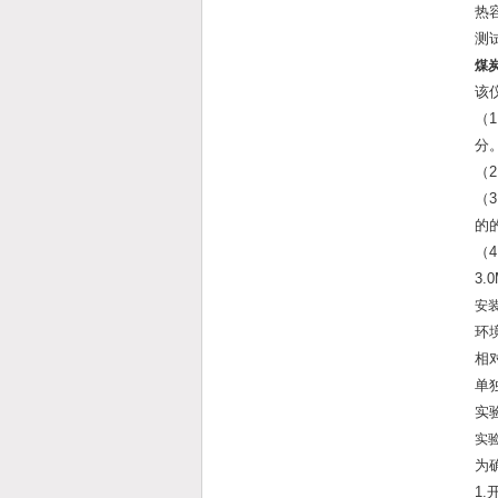
热容
测试
煤
该
（
分
（
（
的
（
3
安
环境
相
单
实
实
为
1