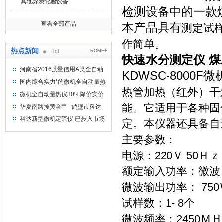
其他煤炭化验设备
检测设备中的一款
查看全部产品
本产品具有
测定试
作简单。
热点新闻
Hot
ROME+
快速水分测定仪 
河南省2016质量信用A类全自动
KDWSC-8000
量热仪
国内综合实力*的微机全自动量热
热管加热（红外）干
仪制造企业
微机全自动量热仪30%降价实价
出售
能。它适用于各种固
华夏南路披黄金甲--鹤壁市科达
仪器仪表有限公司
科达新型微机定硫仪 已步入市场
定。本仪器还具备自
主要参数：
电源：220Ｖ 5
额定输入功率：微波：
微波输出功率： 
试样数：1- 8个
微波频率：245