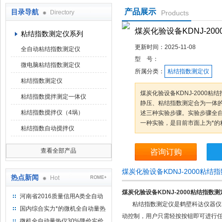
产品展示
目录导航
Directory
Products
鹤壁市科达仪器仪表有限公司
煤炭化验设备KDNJ-20
粘结指数测定仪系列
更新时间：
2025-11-08
全自动粘结指数测定仪
型 号：
微电脑粘结指数测定仪
所属分类：
粘结指数测定仪
粘结指数测定仪
煤炭化验设备KDNJ-2000
粘结指数搅拌测定一体仪
静压、粘结指数测定合为一体
粘结指数搅拌仪（4埚）
述三种实验步骤。实验步骤全
一种实验，是目前市面上为*的
粘结指数自动搅拌仪
查看全部产品
咨询订购
煤炭化验设备KDNJ-2000粘
热点新闻
Hot
ROME+
煤炭化验设备KDNJ-2000粘结指数测
河南省2016质量信用A类全自动
粘结指数测定仪是鹤壁科达仪器仪表
量热仪
国内综合实力*的微机全自动量热
动控制，用户只需轻按按钮即可进行
仪制造企业
微机全自动量热仪30%降价实价