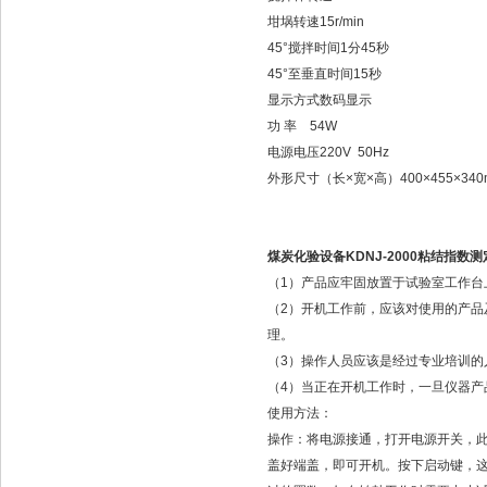
坩埚转速
15r/min
45°搅拌时间
1分45秒
45°至垂直时间
15秒
显示方式
数码显示
功 率
54W
电源电压
220V 50Hz
外形尺寸（长×宽×高）
400×455×34
煤炭化验设备KDNJ-2000粘结指数测
（1）产品应牢固放置于试验室工作台
（2）开机工作前，应该对使用的产
理。
（3）操作人员应该是经过专业培训
（4）当正在开机工作时，一旦仪器产
使用方法：
操作：将电源接通，打开电源开关，此
盖好端盖，即可开机。按下启动键，