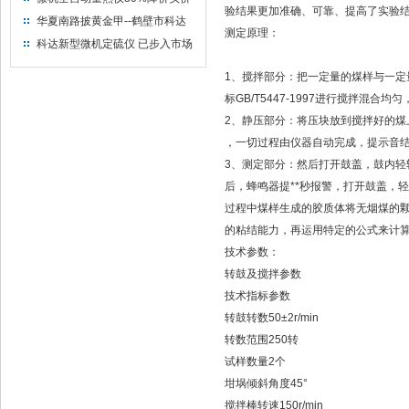
验结果更加准确、可靠、提高了实验
出售
华夏南路披黄金甲--鹤壁市科达
测定原理：
仪器仪表有限公司
科达新型微机定硫仪 已步入市场
1、搅拌部分：把一定量的煤样与一定
标GB/T5447-1997进行搅拌混
2、静压部分：将压块放到搅拌好的煤
，一切过程由仪器自动完成，提示音
3、测定部分：然后打开鼓盖，鼓内
后，蜂鸣器提**
秒报警，打开鼓盖，轻
过程中煤样生成的胶质体将无烟煤的
的粘结能力，再运用特定的公式来计
技术参数：
转鼓及搅拌参数
技术指标
参数
转鼓转数
50±2r/min
转数范围
250转
试样数量
2个
坩埚倾斜角度
45°
搅拌棒转速
150r/min