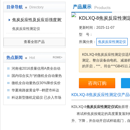
产品展示
目录导航
Directory
Products
鹤壁市科达仪器仪表有限公司
KDLXQ-8焦炭反应性测
焦炭反应性及反应后强度测定仪
更新时间：
2025-11-07
焦炭反应性测定仪
型 号：
查看全部产品
所属分类：
焦炭反应性测定仪
KDLXQ-8焦炭反应性测定
热点新闻
Hot
ROME+
测定。整台设备由电机、减速
的开启，***。符合***GB45
河南省2016质量信用A类全自动
量热仪
国内综合实力*的微机全自动量热
仪制造企业
咨询订购
微机全自动量热仪30%降价实价
出售
华夏南路披黄金甲--鹤壁市科达
KDLXQ-8焦炭反应性测定仪产
仪器仪表有限公司
科达新型微机定硫仪 已步入市场
KDLXQ-8
焦炭反应性测定仪试
验原理
将试样焦炭按规定的高度重复落到钢板
升、下降，并自动开启试样箱底门，