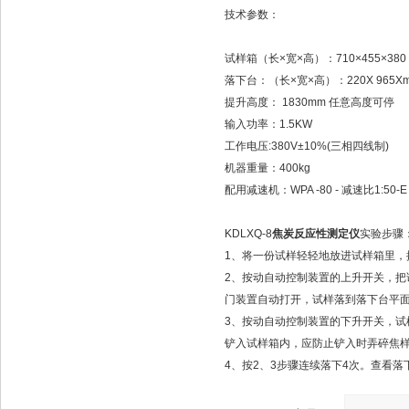
技术参数：
试样箱（长×宽×高）：710×455×380
落下台：（长×宽×高）：220X 965Xm
提升高度： 1830mm 任意高度可停
输入功率：1.5KW
工作电压:380V±10%(三相四线制)
机器重量：400kg
配用减速机：WPA -80 - 减速比1:50-
KDLXQ-8
焦炭反应性测定仪
实验步骤
1、将一份试样轻轻地放进试样箱里，
2、按动自动控制装置的上升开关，把
门装置自动打开，试样落到落下台平
3、按动自动控制装置的下升开关，试
铲入试样箱内，应防止铲入时弄碎焦
4、按2、3步骤连续落下4次。查看