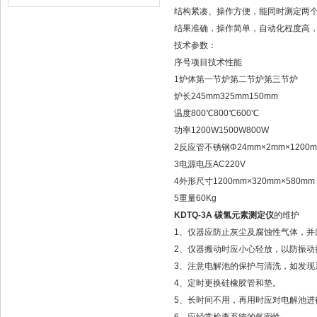
结构紧凑、操作方便，能同时测定两
结果准确，操作简单，自动化程度高
技术参数：
序号
项目
技术性能
1
炉体
第一节炉
第二节炉
第三节炉
炉长
245mm
325mm
150mm
温度
800℃
800℃
600℃
功率
1200W
1500W
800W
2
反应管
不锈钢Φ24mm×2mm×1200
3
电源电压
AC220V
4
外形尺寸
1200mm×320mm×580mm
5
重量
60Kg
KDTQ-3A 碳氢元素测定仪
的维护
1、仪器应防止灰尘及腐蚀性气体，并
2、仪器搬动时应小心轻放，以防振动
3、注意电解池的保护与清洗，如发现
4、定时更换硅橡胶管和垫。
5、长时间不用，再用时应对电解池进