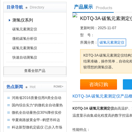
产品展示
目录导航
Directory
Products
鹤壁市科达仪器仪表有限公司
KDTQ-3A 碳氢元素测定
测氢仪系列
更新时间：
2025-11-07
碳氢元素测定仪
型 号：
微机碳氢分析仪
所属分类：
碳氢元素测定仪
碳氢元素测氢仪
KDTQ-3A 碳氢元素测定仪
快速自动测氢仪
结果准确，操作简单，自动化
较理想的测氢仪器。
查看全部产品
咨询订购
热点新闻
Hot
ROME+
KDTQ-3A 碳氢元素测定仪产品
河南省2016质量信用A类全自动
量热仪
国内综合实力*的微机全自动量热
KDTQ-3A 碳氢元素测定仪
由高温炉、
仪制造企业
微机全自动量热仪30%降价实价
温度显示由集成化程度高的数字控温表
出售
华夏南路披黄金甲--鹤壁市科达
仪器仪表有限公司
科达新型微机定硫仪 已步入市场
性能特点：