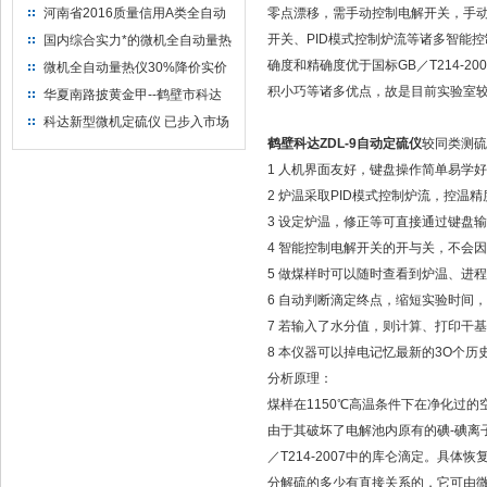
河南省2016质量信用A类全自动
零点漂移，需手动控制电解开关，手
量热仪
开关、PID模式控制炉流等诸多智能
国内综合实力*的微机全自动量热
仪制造企业
确度和精确度优于国标GB／T214-
微机全自动量热仪30%降价实价
出售
积小巧等诸多优点，故是目前实验室
华夏南路披黄金甲--鹤壁市科达
仪器仪表有限公司
科达新型微机定硫仪 已步入市场
鹤壁科达ZDL-9自动定硫仪
较同类测
1 人机界面友好，键盘操作简单易学
2 炉温采取PID模式控制炉流，控
3 设定炉温，修正等可直接通过键
4 智能控制电解开关的开与关，不
5 做煤样时可以随时查看到炉温、进
6 自动判断滴定终点，缩短实验时
7 若输入了水分值，则计算、打印干
8 本仪器可以掉电记忆最新的3O个
分析原理：
煤样在1150℃高温条件下在净化过
由于其破坏了电解池内原有的碘-碘离
／T214-2007中的库仑滴定。具
分解硫的多少有直接关系的，它可由