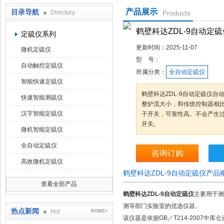
产品展示
目录导航
Directory
Products
鹤壁市科达仪器仪表有限公司
鹤壁科达ZDL-9自动定硫
定硫仪系列
更新时间：
2025-11-07
微机定硫仪
型 号：
自动触控定硫仪
所属分类：
全自动定硫仪
智能快速定硫仪
鹤壁科达ZDL-9自动定硫仪
快速智能测硫仪
整炉流大小，和传统控制器相
汉字智能定硫仪
子开关，可靠性高。不会产生
开关。
微机智能定硫仪
全自动定硫仪
咨询订购
高效微机定硫仪
鹤壁科达ZDL-9自动定硫仪产品
查看全部产品
鹤壁科达ZDL-9自动定硫仪
主要用于测
测等部门实验室的优选仪器。
热点新闻
Hot
ROME+
该仪器是依据GB／T214-2007