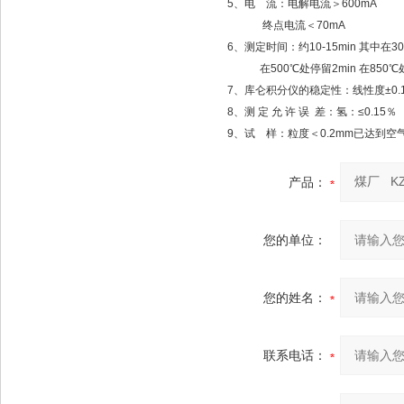
5、电 流：电解电流＞600mA
终点电流＜70mA
6、测定时间：约10-15min 其中在3
在500℃处停留2min 在850℃处
7、库仑积分仪的稳定性：线性度±0.
8、测 定 允 许 误 差：氢：≤0.15％ 
9、试 样：粒度＜0.2mm已达到空气
产品：
您的单位：
您的姓名：
联系电话：