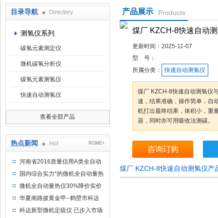
产品展示
目录导航
Directory
Products
鹤壁市科达仪器仪表有限公司
煤厂 KZCH-8快速自动
测氢仪系列
更新时间：
2025-11-07
碳氢元素测定仪
型 号：
微机碳氢分析仪
所属分类：
快速自动测氢仪
碳氢元素测氢仪
煤厂 KZCH-8快速自动测氢
快速自动测氢仪
速，结果准确，操作简单，自
机打出最终结果，体积小，重
查看全部产品
器，同时亦可用吸收法测碳。
热点新闻
Hot
ROME+
咨询订购
河南省2016质量信用A类全自动
煤厂 KZCH-8快速自动测氢仪
量热仪
国内综合实力*的微机全自动量热
仪制造企业
微机全自动量热仪30%降价实价
出售
华夏南路披黄金甲--鹤壁市科达
仪器仪表有限公司
科达新型微机定硫仪 已步入市场