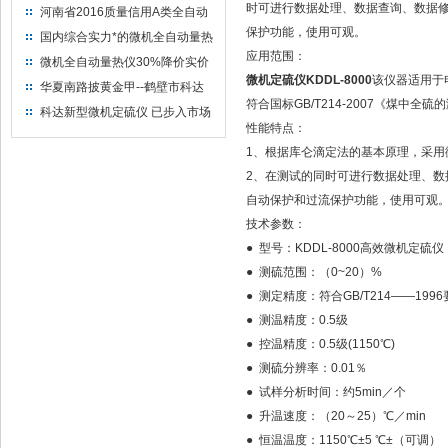
时可进行数据处理、数据查询、数据
河南省2016质量信用A类全自动
量热仪
保护功能，使用可观。
国内综合实力*的微机全自动量热
应用范围：
仪制造企业
微机全自动量热仪30%降价实价
微机定硫仪KDDL-8000
该仪器适用于
出售
华夏南路披黄金甲--鹤壁市科达
符合国标GB/T214-2007《煤中全
仪器仪表有限公司
科达新型微机定硫仪 已步入市场
性能特点：
1、根据库仑滴定法的基本原理，采
2、在测试的同时可进行数据处理、数
自动保护和过流保护功能，使用可观
技术参数：
● 型号：KDDL-8000高效微机定硫仪
● 测硫范围：（0~20）%
● 测定精度：符合GB/T214——199
● 测温精度：0.5级
● 控温精度：0.5级(1150℃)
● 测硫分辨率：0.01％
● 试样分析时间：约5min／个
● 升温速度：（20～25）℃／min
● 恒温温度：1150℃±5 ℃±（可调）