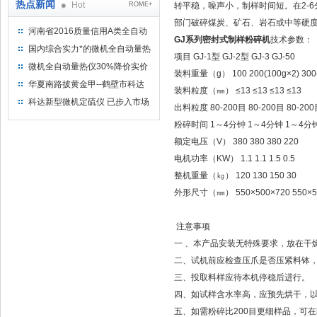
热点新闻
Hot
ROME+
转平稳，噪声小，制样时间短。在2-6
部门破碎煤炭、矿石、岩石或中等硬
河南省2016质量信用A类全自动
GJ系列密封式制样粉碎机
技术参数：
量热仪
国内综合实力*的微机全自动量热
项目
GJ-1型
GJ-2型
GJ-3
GJ-50
仪制造企业
微机全自动量热仪30%降价实价
装料重量（g）
100
200(100g×2)
300
出售
华夏南路披黄金甲--鹤壁市科达
装料粒度（㎜）
≤13
≤13
≤13
≤13
仪器仪表有限公司
科达新型微机定硫仪 已步入市场
出料粒度
80-200目
80-200目
80-20
粉碎时间
1～4分钟
1～4分钟
1～4分
额定电压（V）
380
380
380
220
电机功率（KW）
1.1
1.1
1.5
0.5
整机重量（㎏）
120
130
150
30
外形尺寸（㎜）
550×500×720
550×5
注意事项
一 、本产品安装无特殊要求，放在干
二、试机前应检查压爪是否压紧料钵
三、投取料样应待本机停稳后进行。
四、如试样含水率高，应预先烘干，
五、如需粉碎比200目更细样品，可