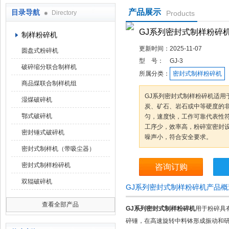
产品展示
目录导航
Directory
Products
鹤壁市科达仪器仪表有限公司
GJ系列密封式制样粉碎
制样粉碎机
更新时间：
2025-11-07
圆盘式粉碎机
型 号：
GJ-3
破碎缩分联合制样机
所属分类：
密封式制样粉碎机
商品煤联合制样机组
GJ系列密封式制样粉碎机适用
湿煤破碎机
炭、矿石、岩石或中等硬度的
鄂式破碎机
匀，速度快，工作可靠代表性
工序少，效率高，粉碎室密封
密封锤式破碎机
噪声小，符合安全要求。
密封式制样机（带吸尘器）
密封式制样粉碎机
咨询订购
双辊破碎机
GJ系列密封式制样粉碎机产品概
查看全部产品
GJ系列密封式制样粉碎机
用于粉碎具
碎锤，在高速旋转中料钵形成振动和