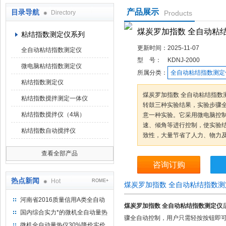
产品展示
目录导航
Directory
Products
鹤壁市科达仪器仪表有限公司
煤炭罗加指数 全自动粘
粘结指数测定仪系列
更新时间：
2025-11-07
全自动粘结指数测定仪
型 号：
KDNJ-2000
微电脑粘结指数测定仪
所属分类：
全自动粘结指数测定
粘结指数测定仪
煤炭罗加指数 全自动粘结指数
粘结指数搅拌测定一体仪
转鼓三种实验结果，实验步骤
粘结指数搅拌仪（4埚）
意一种实验。它采用微电脑控
速、倾角等进行控制，使实验
粘结指数自动搅拌仪
致性，大量节省了人力、物力
查看全部产品
咨询订购
热点新闻
Hot
ROME+
煤炭罗加指数 全自动粘结指数
河南省2016质量信用A类全自动
煤炭罗加指数 全自动粘结指数测定仪
量热仪
国内综合实力*的微机全自动量热
骤全自动控制，用户只需轻按按钮即可
仪制造企业
微机全自动量热仪30%降价实价