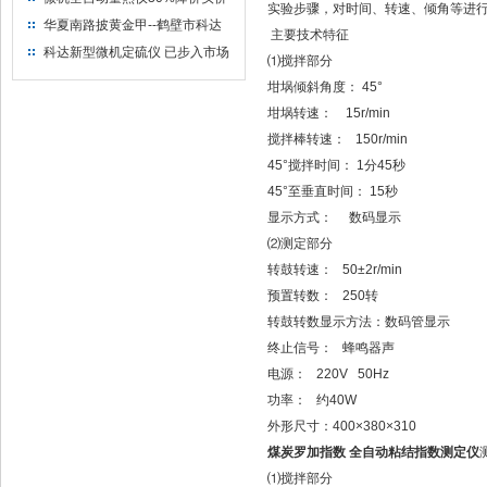
实验步骤，对时间、转速、倾角等进
出售
华夏南路披黄金甲--鹤壁市科达
主要技术特征
仪器仪表有限公司
科达新型微机定硫仪 已步入市场
⑴搅拌部分
坩埚倾斜角度： 45°
坩埚转速： 15r/min
搅拌棒转速： 150r/min
45°搅拌时间： 1分45秒
45°至垂直时间： 15秒
显示方式： 数码显示
⑵测定部分
转鼓转速： 50±2r/min
预置转数： 250转
转鼓转数显示方法：数码管显示
终止信号： 蜂鸣器声
电源： 220V 50Hz
功率： 约40W
外形尺寸：400×380×310
煤炭罗加指数 全自动粘结指数测定仪
⑴搅拌部分