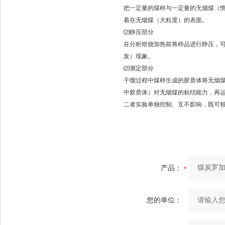
把一定量的煤样与一定量的无烟煤（惰性
着在无烟煤（大粒度）的表面。
⑵静压部分
在分析焙烧加热前将样品进行静压，
发）现象。
⑵测定部分
干馏过程中煤样生成的胶质体将无烟
中胶质体）对无烟煤的粘结能力，再
二者实验单独控制、互不影响，既可
产品：
您的单位：