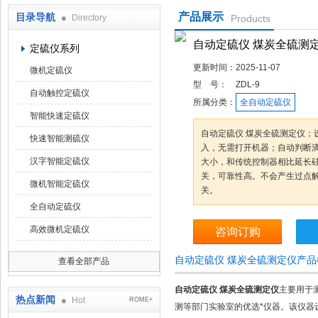
产品展示
目录导航
Directory
Products
鹤壁市科达仪器仪表有限公司
自动定硫仪 煤炭全硫测
定硫仪系列
更新时间：
2025-11-07
微机定硫仪
型 号：
ZDL-9
自动触控定硫仪
所属分类：
全自动定硫仪
智能快速定硫仪
自动定硫仪 煤炭全硫测定仪；
快速智能测硫仪
入，无需打开机器；自动判断
汉字智能定硫仪
大小，和传统控制器相比延长
关，可靠性高。不会产生过点
微机智能定硫仪
关。
全自动定硫仪
高效微机定硫仪
咨询订购
自动定硫仪 煤炭全硫测定仪产品
查看全部产品
自动定硫仪 煤炭全硫测定仪
主要用于
热点新闻
Hot
ROME+
测等部门实验室的优选*仪器。该仪