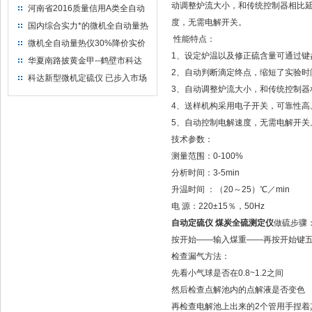
动调整炉流大小，和传统控制器相比
河南省2016质量信用A类全自动
量热仪
度，无需电解开关。
国内综合实力*的微机全自动量热
性能特点：
仪制造企业
微机全自动量热仪30%降价实价
1、设定炉温以及修正硫含量可通过键
出售
华夏南路披黄金甲--鹤壁市科达
2、自动判断滴定终点，缩短了实验时
仪器仪表有限公司
科达新型微机定硫仪 已步入市场
3、自动调整炉流大小，和传统控制器
4、送样机构采用电子开关，可靠性高
5、自动控制电解速度，无需电解开关
技术参数：
测量范围：0-100%
分析时间：3-5min
升温时间 ：（20～25）℃／min
电 源：220±15％，50Hz
自动定硫仪 煤炭全硫测定仪
做硫步骤
按开始——输入煤重——再按开始键
检查漏气方法：
先看小气球是否在0.8~1.2之间
然后检查点解池内的点解液是否变色
再检查电解池上出来的2个管用手捏着