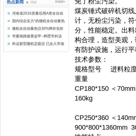
免了粉尘污染。
热点新闻
Hot
ROME+
煤炭锤式破碎机切线
河南省2016质量信用A类全自动
计，无粉尘污染，符
量热仪
国内综合实力*的微机全自动量热
仪制造企业
微机全自动量热仪30%降价实价
分，性能稳定。出料
出售
华夏南路披黄金甲--鹤壁市科达
构合理，造型美观，
仪器仪表有限公司
科达新型微机定硫仪 已步入市场
有防护设施，运行平
技术参数：
规格型号 进料粒
重量
CP180*150 ＜70mm
160kg
CP250*360 ＜140m
900*800*1360mm 3