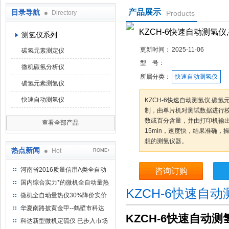
产品展示
目录导航
Directory
Products
鹤壁市科达仪器仪表有限公司
KZCH-6快速自动测氢
测氢仪系列
更新时间：
2025-11-06
碳氢元素测定仪
型 号：
微机碳氢分析仪
所属分类：
快速自动测氢仪
碳氢元素测氢仪
快速自动测氢仪
KZCH-6快速自动测氢仪,碳
制，由单片机对测试数据进行
数或百分含量，并由打印机输出
查看全部产品
15min，速度快，结果准确，
想的测氢仪器。
热点新闻
Hot
ROME+
河南省2016质量信用A类全自动
咨询订购
量热仪
国内综合实力*的微机全自动量热
KZCH-6快速自
仪制造企业
微机全自动量热仪30%降价实价
出售
华夏南路披黄金甲--鹤壁市科达
KZCH-6快速自动
仪器仪表有限公司
科达新型微机定硫仪 已步入市场